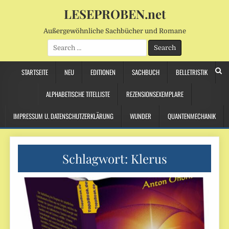
LESEPROBEN.net
Außergewöhnliche Sachbücher und Romane
Search
for:
STARTSEITE
NEU
EDITIONEN
SACHBUCH
BELLETRISTIK
ALPHABETISCHE TITELLISTE
REZENSIONSEXEMPLARE
IMPRESSUM U. DATENSCHUTZERKLÄRUNG
WUNDER
QUANTENMECHANIK
Schlagwort:
Klerus