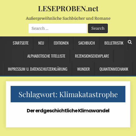
LESEPROBEN.net
Außergewöhnliche Sachbücher und Romane
Search
for:
STARTSEITE
NEU
EDITIONEN
SACHBUCH
BELLETRISTIK
ALPHABETISCHE TITELLISTE
REZENSIONSEXEMPLARE
IMPRESSUM U. DATENSCHUTZERKLÄRUNG
WUNDER
QUANTENMECHANIK
Schlagwort:
Klimakatastrophe
Der erdgeschichtliche Klimawandel