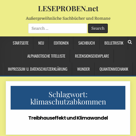
LESEPROBEN.net
Außergewöhnliche Sachbücher und Romane
Search
for:
STARTSEITE
NEU
EDITIONEN
SACHBUCH
BELLETRISTIK
ALPHABETISCHE TITELLISTE
REZENSIONSEXEMPLARE
IMPRESSUM U. DATENSCHUTZERKLÄRUNG
WUNDER
QUANTENMECHANIK
Schlagwort:
klimaschutzabkommen
Treibhauseffekt und Klimawandel