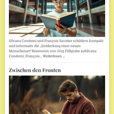
Silvana Condemi und François Savatier schildern kompakt
und informativ die „Entdeckung einer neuen
Menschenart“Rezension von Jörg Füllgrabe zuSilvana
Condemi; François…
Weiterlesen …
Zwischen den Fronten