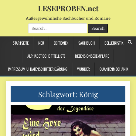
LESEPROBEN.net
Außergewöhnliche Sachbücher und Romane
Search
for:
STARTSEITE
NEU
EDITIONEN
SACHBUCH
BELLETRISTIK
ALPHABETISCHE TITELLISTE
REZENSIONSEXEMPLARE
IMPRESSUM U. DATENSCHUTZERKLÄRUNG
WUNDER
QUANTENMECHANIK
Schlagwort:
König