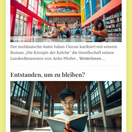
Der moldauische Autor Iulian Ciocan karikiert mit seinem
Roman „Die Königin der Kelche” die Gesellschaft seines
LandesRezension von Anke Pfeifer…
Weiterlesen …
Entstanden, um zu bleiben?