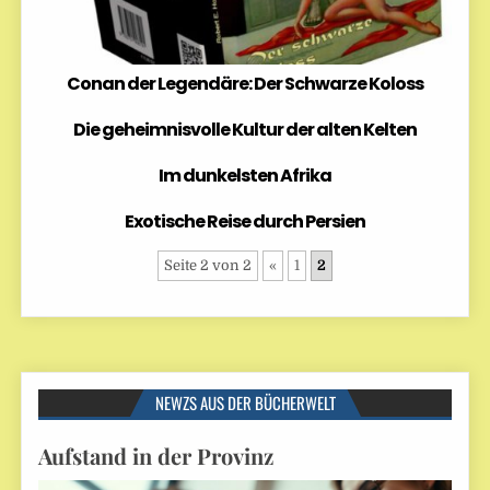
Conan der Legendäre: Der Schwarze Koloss
Die geheimnisvolle Kultur der alten Kelten
Im dunkelsten Afrika
Exotische Reise durch Persien
Seite 2 von 2
«
1
2
NEWZS AUS DER BÜCHERWELT
Aufstand in der Provinz