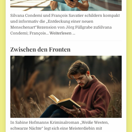
Silvana Condemi und François Savatier schildern kompakt
und informativ die „Entdeckung einer neuen
Menschenart“Rezension von Jörg Füllgrabe zuSilvana
Condemi; François…
Weiterlesen …
Zwischen den Fronten
In Sabine Hofmanns Kriminalroman „Weiße Westen,
schwarze Nächte“ legt sich eine Meisterdiebin mit