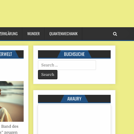
ZERKLÄRUNG
WUNDER
QUANTENMECHANIK
ERWELT
BUCHSUCHE
Search
for:
AMAURY
. Band des
s“ zeugen