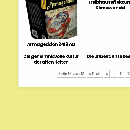
Treibhauseffekt u
Klimawandel
Armageddon 2419 AD
Die geheimnisvolle Kultur
Die unbekannte See
der alten Kelten
Seite 13 von 15
« Erste
«
...
11
1