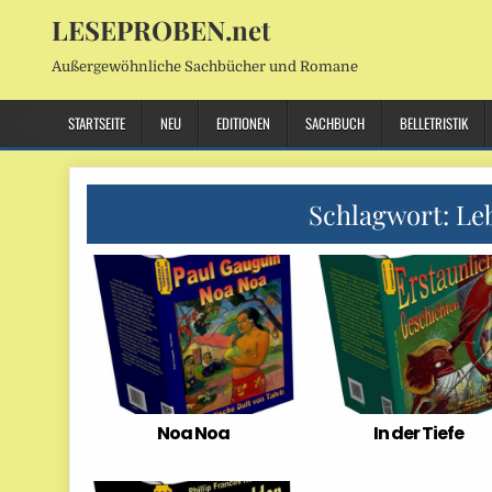
LESEPROBEN.net
Außergewöhnliche Sachbücher und Romane
STARTSEITE
NEU
EDITIONEN
SACHBUCH
BELLETRISTIK
Schlagwort:
Le
Noa Noa
In der Tiefe