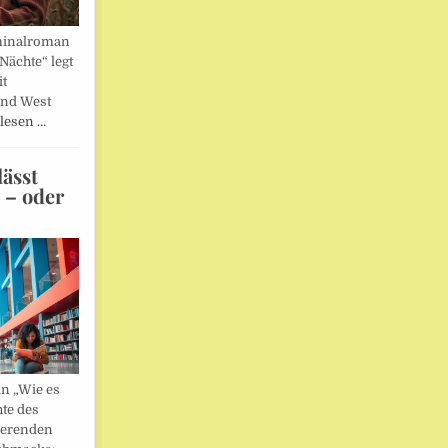
minalroman
Nächte“ legt
it
und West
lesen …
ässt
n – oder
in „Wie es
hte des
ierenden