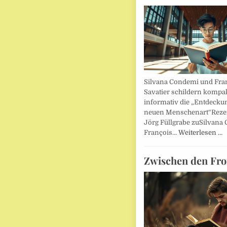
Silvana Condemi und Fra
Savatier schildern kompa
informativ die „Entdecku
neuen Menschenart“Reze
Jörg Füllgrabe zuSilvana
François…
Weiterlesen …
Zwischen den Fro