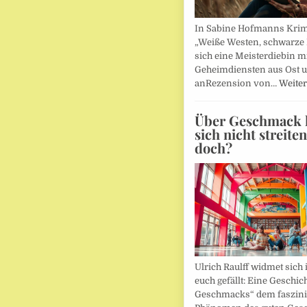
In Sabine Hofmanns Kri
„Weiße Westen, schwarze 
sich eine Meisterdiebin m
Geheimdiensten aus Ost 
anRezension von…
Weiter
Über Geschmack l
sich nicht streite
doch?
Ulrich Raulff widmet sich 
euch gefällt: Eine Geschic
Geschmacks“ dem faszin