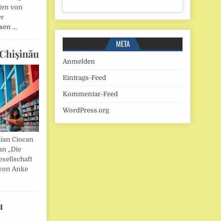
ten von
er
esen …
META
Chişinău
Anmelden
Eintrags-Feed
Kommentar-Feed
WordPress.org
lian Ciocan
an „Die
esellschaft
von Anke
u