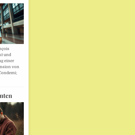
nçois
kt und
ng einer
nsion von
 Condemi;
nten