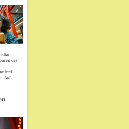
istian
Spuren des
anfred
s: Auf…
en