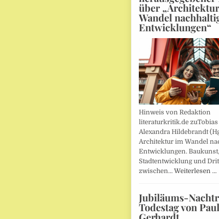
über „Architektu
Wandel nachhalti
Entwicklungen“
Hinweis von Redaktion
literaturkritik.de zuTobias
Alexandra Hildebrandt (Hg
Architektur im Wandel nac
Entwicklungen. Baukunst
Stadtentwicklung und Drit
zwischen…
Weiterlesen …
Jubiläums-Nachtr
Todestag von Pau
Gerhardt