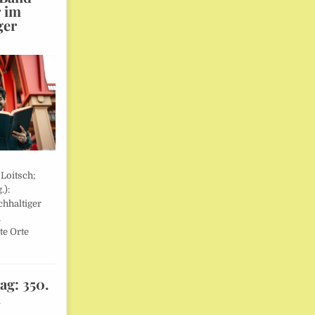
r im
ger
 Loitsch;
.):
hhaltiger
,
te Orte
ag: 350.
l