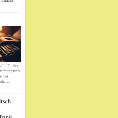
chmacks:
ählt Florien
Aufstieg und
annes
ietmar
itsch
 Band