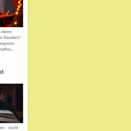
n ihren
en Rändern“
 eigenen
haffen…
ht
en – nicht