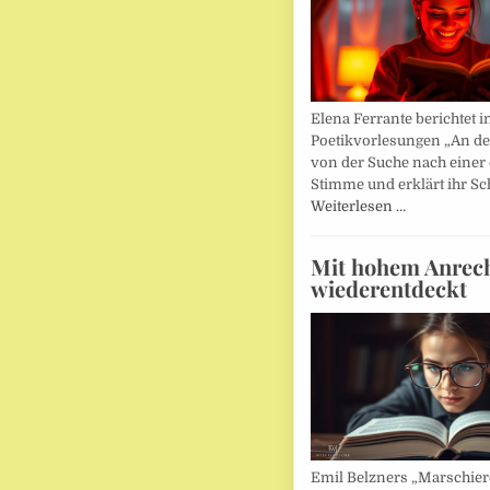
Elena Ferrante berichtet i
Poetikvorlesungen „An d
von der Suche nach einer
Stimme und erklärt ihr Sc
Weiterlesen …
Mit hohem Anrec
wiederentdeckt
Emil Belzners „Marschier