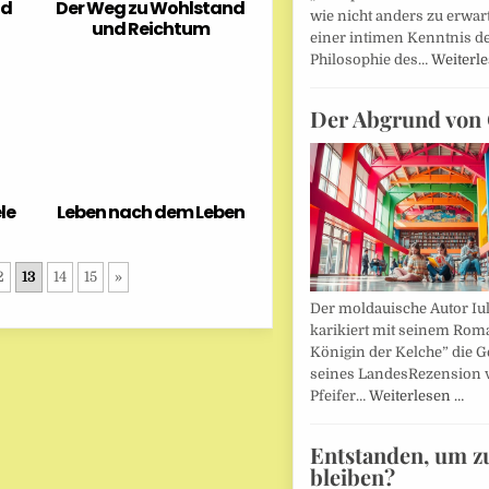
nd
Der Weg zu Wohlstand
wie nicht anders zu erwar
und Reichtum
einer intimen Kenntnis d
Philosophie des…
Weiterl
Der Abgrund von 
le
Leben nach dem Leben
2
13
14
15
»
Der moldauische Autor Iu
karikiert mit seinem Rom
Königin der Kelche” die G
seines LandesRezension 
Pfeifer…
Weiterlesen …
Entstanden, um z
bleiben?