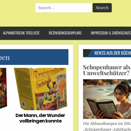
Search
for:
ALPHABETISCHE TITELLISTE
REZENSIONSEXEMPLARE
IMPRESSUM U. DATENSCHUT
NEWZS AUS DER BÜCH
ben
Schopenhauer als
Umweltschützer?
Der Mann, der Wunder
vollbringen konnte
Die Abhandlungen im 106
„Schopenhauer-Jahrbuch