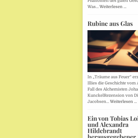
Phänomen des guten Ges
Was…
Weiterlesen …
Rubine aus Glas
In „Träume aus Feuer“ erz
Illies die Geschichte vom 
Fall des Alchemisten Joh
KunckelRezension von D
Jacobsen…
Weiterlesen …
Ein von Tobias Lo
und Alexandra
Hildebrandt
herausgegebener