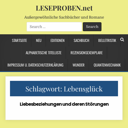
LESEPROBEN.net
Außergewöhnliche Sachbücher und Romane
Search
for:
STARTSEITE
NEU
EDITIONEN
SACHBUCH
BELLETRISTIK
ALPHABETISCHE TITELLISTE
REZENSIONSEXEMPLARE
IMPRESSUM U. DATENSCHUTZERKLÄRUNG
WUNDER
QUANTENMECHANIK
Schlagwort:
Lebensglück
Liebesbeziehungen und deren Störungen