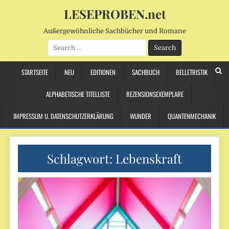
LESEPROBEN.net
Außergewöhnliche Sachbücher und Romane
Search
for:
STARTSEITE
NEU
EDITIONEN
SACHBUCH
BELLETRISTIK
ALPHABETISCHE TITELLISTE
REZENSIONSEXEMPLARE
IMPRESSUM U. DATENSCHUTZERKLÄRUNG
WUNDER
QUANTENMECHANIK
Schlagwort:
Lebenskraft