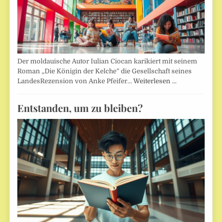
Der moldauische Autor Iulian Ciocan karikiert mit seinem
Roman „Die Königin der Kelche” die Gesellschaft seines
LandesRezension von Anke Pfeifer…
Weiterlesen …
Entstanden, um zu bleiben?