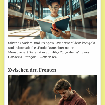
Silvana Condemi und François Savatier schildern kompakt
und informativ die „Entdeckung einer neuen
Menschenart“Rezension von Jörg Füllgrabe zuSilvana
Condemi; François…
Weiterlesen …
Zwischen den Fronten