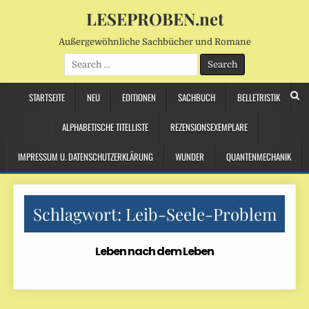
LESEPROBEN.net
Außergewöhnliche Sachbücher und Romane
Search
for:
STARTSEITE
NEU
EDITIONEN
SACHBUCH
BELLETRISTIK
ALPHABETISCHE TITELLISTE
REZENSIONSEXEMPLARE
IMPRESSUM U. DATENSCHUTZERKLÄRUNG
WUNDER
QUANTENMECHANIK
Schlagwort:
Leib-Seele-Problem
Leben nach dem Leben