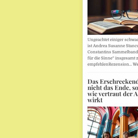
Ungeachtet einiger schwac
ist Andrea Susanne Stanc
Constantins Sammelband 
für die Sinne“ insgesamt 
empfehlenRezension…
We
Das Erschreckends
nicht das Ende, s
wie vertraut der 
wirkt