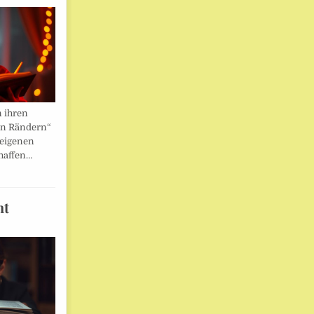
n ihren
en Rändern“
 eigenen
haffen…
ht