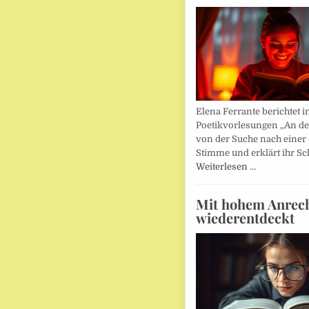
Elena Ferrante berichtet i
Poetikvorlesungen „An d
von der Suche nach einer
Stimme und erklärt ihr Sc
Weiterlesen …
Mit hohem Anrec
wiederentdeckt