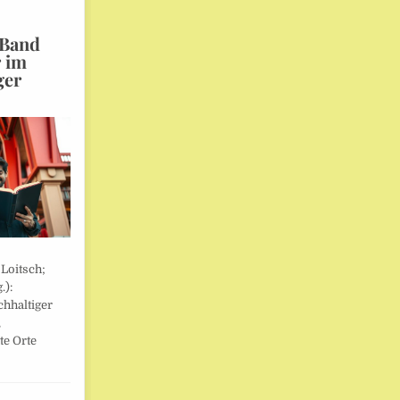
 Band
r im
ger
 Loitsch;
.):
hhaltiger
,
te Orte