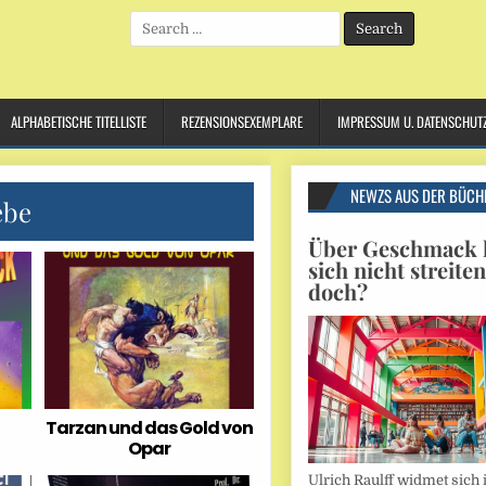
Search
for:
ALPHABETISCHE TITELLISTE
REZENSIONSEXEMPLARE
IMPRESSUM U. DATENSCHUT
NEWZS AUS DER BÜCH
ebe
Über Geschmack l
sich nicht streite
doch?
Tarzan und das Gold von
Opar
Ulrich Raulff widmet sich 