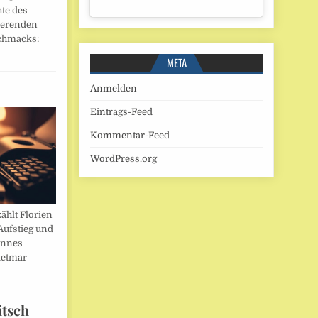
hte des
ierenden
chmacks:
META
Anmelden
Eintrags-Feed
Kommentar-Feed
WordPress.org
ählt Florien
Aufstieg und
annes
ietmar
itsch