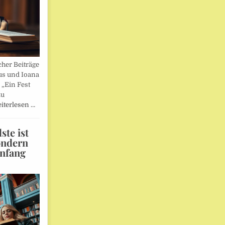
her Beiträge
us und Ioana
„Ein Fest
zu
iterlesen …
te ist
ondern
Anfang