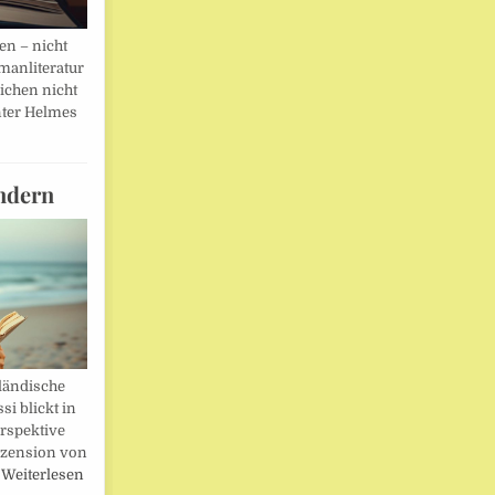
en – nicht
manliteratur
eichen nicht
ter Helmes
ndern
ländische
i blickt in
rspektive
ezension von
…
Weiterlesen