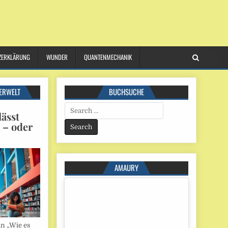
ZERKLÄRUNG
WUNDER
QUANTENMECHANIK
ERWELT
BUCHSUCHE
Search
ässt
for:
n – oder
AMAURY
in „Wie es