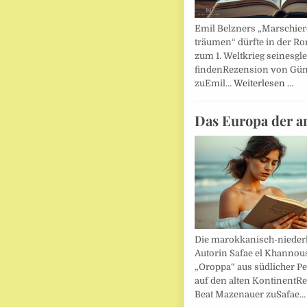
Emil Belzners „Marschier
träumen“ dürfte in der Ro
zum 1. Weltkrieg seinesgl
findenRezension von Gün
zuEmil…
Weiterlesen …
Das Europa der a
Die marokkanisch-nieder
Autorin Safae el Khannouss
„Oroppa“ aus südlicher Pe
auf den alten KontinentR
Beat Mazenauer zuSafae