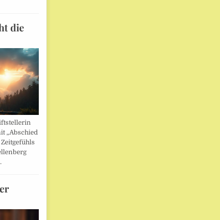
ht die
ftstellerin
it „Abschied
 Zeitgefühls
llenberg
…
er