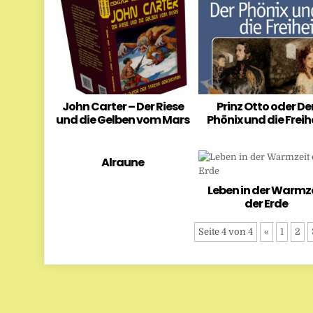
John Carter – Der Riese
Prinz Otto oder De
und die Gelben vom Mars
Phönix und die Freih
Alraune
Leben in der Warmz
der Erde
Seite 4 von 4
«
1
2