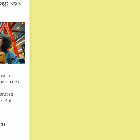
ag: 350.
l
istian
Spuren des
anfred
s: Auf…
en