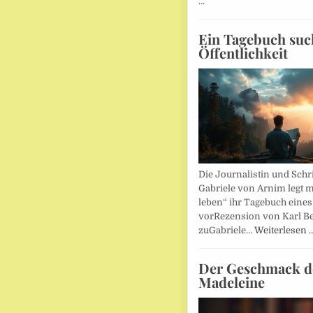
…
Ein Tagebuch suc
Öffentlichkeit
Die Journalistin und Schri
Gabriele von Arnim legt m
leben“ ihr Tagebuch eines
vorRezension von Karl Be
zuGabriele…
Weiterlesen 
Der Geschmack d
Madeleine