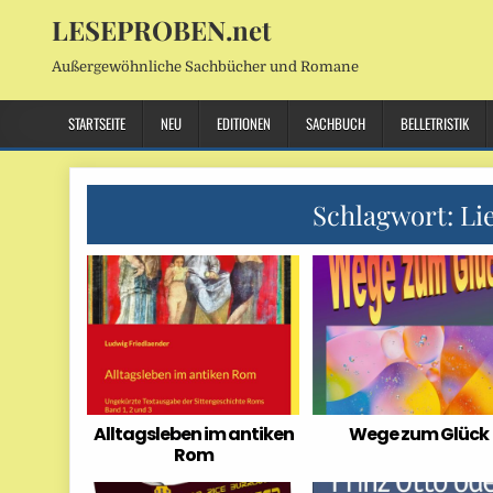
LESEPROBEN.net
Außergewöhnliche Sachbücher und Romane
STARTSEITE
NEU
EDITIONEN
SACHBUCH
BELLETRISTIK
Schlagwort:
Li
Alltagsleben im antiken
Wege zum Glück
Rom