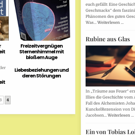
euch gefällt: Eine Geschic
Geschmacks“ dem faszin
Phänomen des guten Ges
Was…
Weiterlesen …
Rubine aus Glas
r
Freizeitvergnügen
eit
Sternenhimmel mit
bloßem Auge
Liebesbeziehungen und
deren Störungen
eit
In „Träume aus Feuer“ erz
Illies die Geschichte vom 
3
4
Fall des Alchemisten Joh
KunckelRezension von D
Jacobsen…
Weiterlesen …
Ein von Tobias Lo