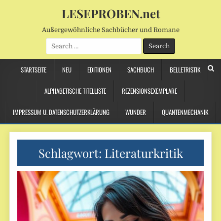
LESEPROBEN.net
Außergewöhnliche Sachbücher und Romane
Search
for:
STARTSEITE
NEU
EDITIONEN
SACHBUCH
BELLETRISTIK
ALPHABETISCHE TITELLISTE
REZENSIONSEXEMPLARE
IMPRESSUM U. DATENSCHUTZERKLÄRUNG
WUNDER
QUANTENMECHANIK
Schlagwort:
Literaturkritik