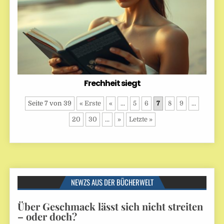
Frechheit siegt
Seite 7 von 39
« Erste
«
...
5
6
7
8
9
...
20
30
...
»
Letzte »
NEWZS AUS DER BÜCHERWELT
Über Geschmack lässt sich nicht streiten
– oder doch?