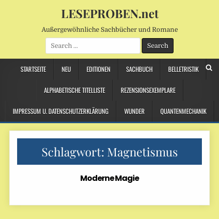
LESEPROBEN.net
Außergewöhnliche Sachbücher und Romane
Search
for:
STARTSEITE
NEU
EDITIONEN
SACHBUCH
BELLETRISTIK
ALPHABETISCHE TITELLISTE
REZENSIONSEXEMPLARE
IMPRESSUM U. DATENSCHUTZERKLÄRUNG
WUNDER
QUANTENMECHANIK
Schlagwort:
Magnetismus
Moderne Magie