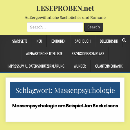
LESEPROBEN.net
Außergewöhnliche Sachbücher und Romane
Search
for:
STARTSEITE
NEU
EDITIONEN
SACHBUCH
BELLETRISTIK
ALPHABETISCHE TITELLISTE
REZENSIONSEXEMPLARE
IMPRESSUM U. DATENSCHUTZERKLÄRUNG
WUNDER
QUANTENMECHANIK
Schlagwort:
Massenpsychologie
Massenpsychologie am Beispiel Jan Bockelsons