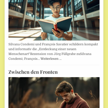
Silvana Condemi und François Savatier schildern kompakt
und informativ die „Entdeckung einer neuen
Menschenart“Rezension von Jörg Füllgrabe zuSilvana
Condemi; François…
Weiterlesen …
Zwischen den Fronten