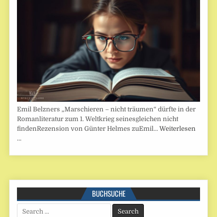
Emil Belzners „Marschieren – nicht träumen“ dürfte in der
Romanliteratur zum 1. Weltkrieg seinesgleichen nicht
findenRezension von Günter Helmes zuEmil…
Weiterlesen
…
BUCHSUCHE
Search