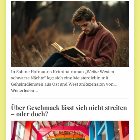
In Sabine Hofmanns Kriminalroman „Weiße Westen,
schwarze Nächte“ legt sich eine Meisterdiebin mit
Geheimdiensten aus Ost und West anRezension von…
Weiterlesen …
Über Geschmack lässt sich nicht streiten
– oder doch?