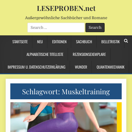
LESEPROBEN.net
Außergewöhnliche Sachbücher und Romane
Search
for:
STARTSEITE
NEU
EDITIONEN
SACHBUCH
BELLETRISTIK
ALPHABETISCHE TITELLISTE
REZENSIONSEXEMPLARE
IMPRESSUM U. DATENSCHUTZERKLÄRUNG
WUNDER
QUANTENMECHANIK
Schlagwort:
Muskeltraining