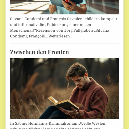
Silvana Condemi und François Savatier schildern kompakt
und informativ die „Entdeckung einer neuen
Menschenart“Rezension von Jörg Füllgrabe zuSilvana
Condemi; François…
Weiterlesen …
Zwischen den Fronten
In Sabine Hofmanns Kriminalroman „Weiße Westen,