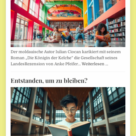
Der moldauische Autor Iulian Ciocan karikiert mit seinem
Roman „Die Königin der Kelche” die Gesellschaft seines
LandesRezension von Anke Pfeifer…
Weiterlesen …
Entstanden, um zu bleiben?