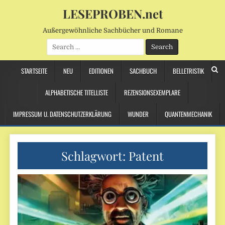
LESEPROBEN.net
Außergewöhnliche Sachbücher und Romane
Search
for:
STARTSEITE
NEU
EDITIONEN
SACHBUCH
BELLETRISTIK
ALPHABETISCHE TITELLISTE
REZENSIONSEXEMPLARE
IMPRESSUM U. DATENSCHUTZERKLÄRUNG
WUNDER
QUANTENMECHANIK
Schlagwort:
Patent