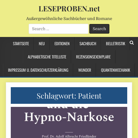
LESEPROBEN.net
Außergewöhnliche Sachbücher und Romane
Search
for:
STARTSEITE
NEU
EDITIONEN
SACHBUCH
BELLETRISTIK
ALPHABETISCHE TITELLISTE
REZENSIONSEXEMPLARE
IMPRESSUM U. DATENSCHUTZERKLÄRUNG
WUNDER
QUANTENMECHANIK
Schlagwort:
Patient