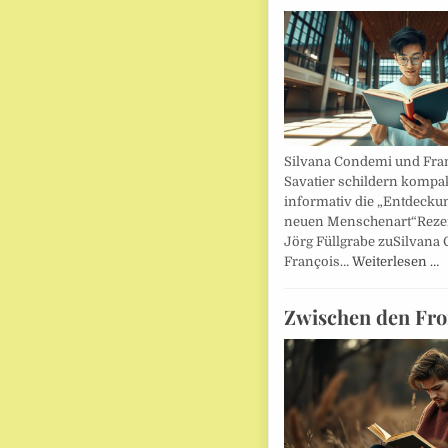
Silvana Condemi und Fra
Savatier schildern kompa
informativ die „Entdecku
neuen Menschenart“Reze
Jörg Füllgrabe zuSilvana
François…
Weiterlesen …
Zwischen den Fro