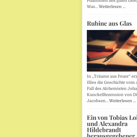
Phänomen des guten Ges
Was…
Weiterlesen …
Rubine aus Glas
In „Träume aus Feuer“ erz
Illies die Geschichte vom 
Fall des Alchemisten Joh
KunckelRezension von D
Jacobsen…
Weiterlesen …
Ein von Tobias Lo
und Alexandra
Hildebrandt
herausgegebener