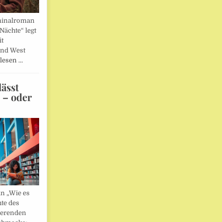
minalroman
Nächte“ legt
it
und West
lesen …
ässt
n – oder
in „Wie es
hte des
ierenden