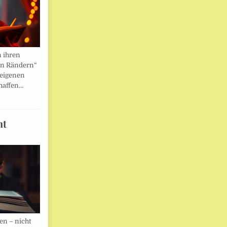
n ihren
en Rändern“
 eigenen
haffen…
ht
en – nicht