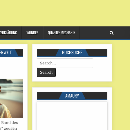
ZERKLÄRUNG
WUNDER
QUANTENMECHANIK
ERWELT
BUCHSUCHE
Search
for:
AMAURY
. Band des
s“ zeugen