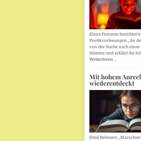
Elena Ferrante berichtet i
Poetikvorlesungen „An d
von der Suche nach einer
Stimme und erklärt ihr Sc
Weiterlesen …
Mit hohem Anrec
wiederentdeckt
Emil Belzners „Marschier