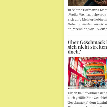
In Sabine Hofmanns Kri
„Weiße Westen, schwarze 
sich eine Meisterdiebin m
Geheimdiensten aus Ost 
anRezension von…
Weiter
Über Geschmack l
sich nicht streite
doch?
Ulrich Raulff widmet sich 
euch gefällt: Eine Geschic
Geschmacks“ dem faszin