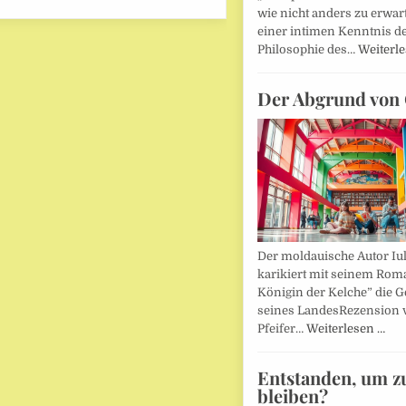
wie nicht anders zu erwar
einer intimen Kenntnis d
Philosophie des…
Weiterl
Der Abgrund von 
Der moldauische Autor Iu
karikiert mit seinem Rom
Königin der Kelche” die G
seines LandesRezension 
Pfeifer…
Weiterlesen …
Entstanden, um z
bleiben?