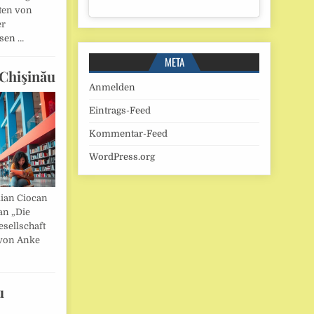
ten von
er
esen …
META
Chişinău
Anmelden
Eintrags-Feed
Kommentar-Feed
WordPress.org
lian Ciocan
an „Die
esellschaft
von Anke
u