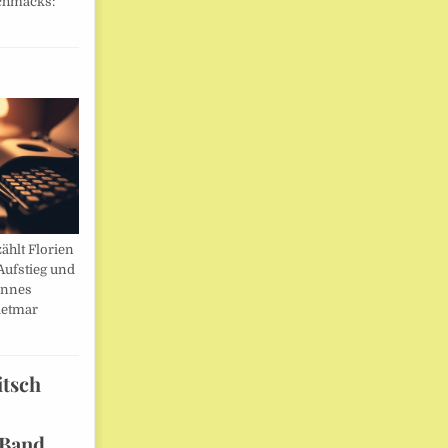
chmacks:
ählt Florien
Aufstieg und
annes
ietmar
itsch
 Band