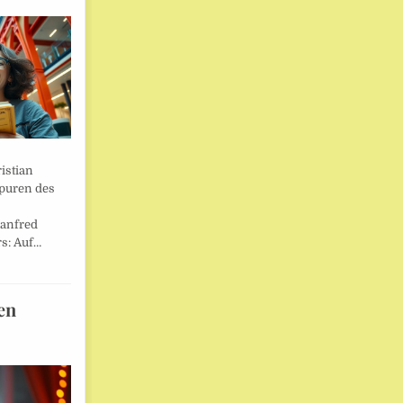
istian
Spuren des
anfred
s: Auf…
en