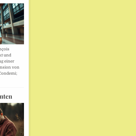
nçois
kt und
ng einer
nsion von
 Condemi;
nten