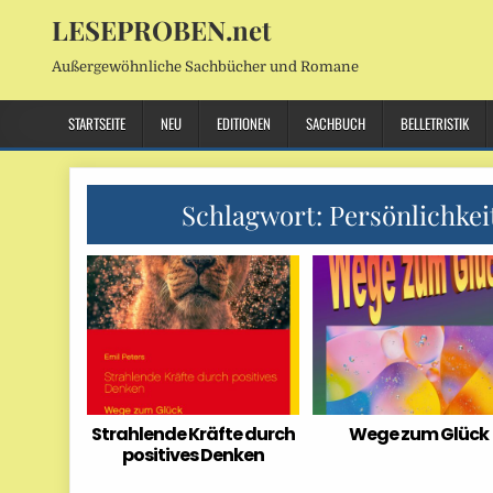
LESEPROBEN.net
Außergewöhnliche Sachbücher und Romane
STARTSEITE
NEU
EDITIONEN
SACHBUCH
BELLETRISTIK
Schlagwort:
Persönlichkei
Strahlende Kräfte durch
Wege zum Glück
positives Denken