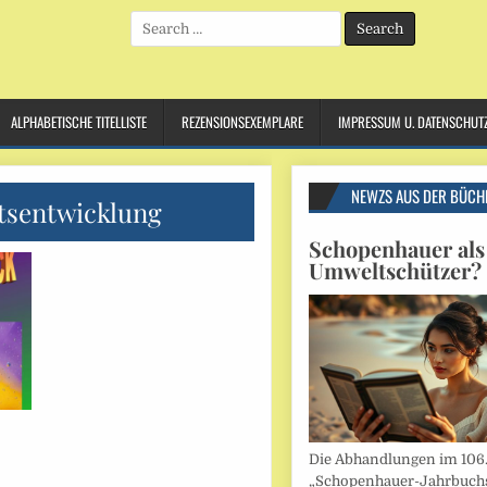
Search
for:
ALPHABETISCHE TITELLISTE
REZENSIONSEXEMPLARE
IMPRESSUM U. DATENSCHUT
NEWZS AUS DER BÜCH
tsentwicklung
Schopenhauer als
Umweltschützer?
Die Abhandlungen im 106
„Schopenhauer-Jahrbuch