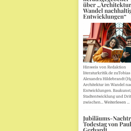
über „Architektu
Wandel nachhalti
Entwicklungen“
Hinweis von Redaktion
literaturkritik.de zuTobias
Alexandra Hildebrandt (Hg
Architektur im Wandel nac
Entwicklungen. Baukunst
Stadtentwicklung und Drit
zwischen…
Weiterlesen …
Jubiläums-Nachtr
Todestag von Pau
Gerhardt