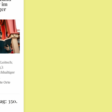
r im
ger
 Loitsch;
.):
hhaltiger
,
te Orte
ag: 350.
l