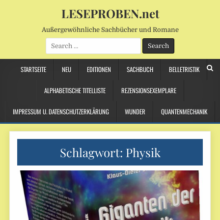
LESEPROBEN.net
Außergewöhnliche Sachbücher und Romane
Search
for:
STARTSEITE
NEU
EDITIONEN
SACHBUCH
BELLETRISTIK
ALPHABETISCHE TITELLISTE
REZENSIONSEXEMPLARE
IMPRESSUM U. DATENSCHUTZERKLÄRUNG
WUNDER
QUANTENMECHANIK
Schlagwort:
Physik