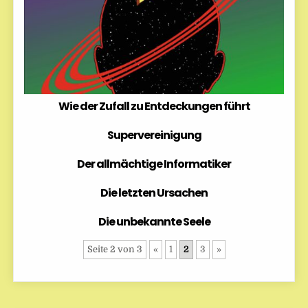
Wie der Zufall zu Entdeckungen führt
Supervereinigung
Der allmächtige Informatiker
Die letzten Ursachen
Die unbekannte Seele
Seite 2 von 3
«
1
2
3
»