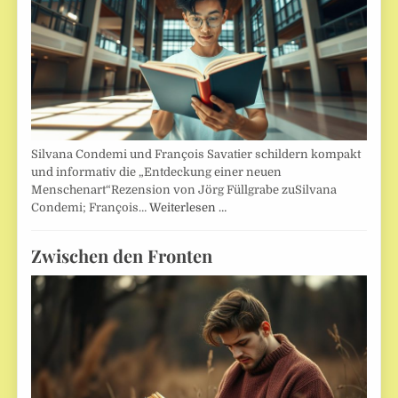
Silvana Condemi und François Savatier schildern kompakt
und informativ die „Entdeckung einer neuen
Menschenart“Rezension von Jörg Füllgrabe zuSilvana
Condemi; François…
Weiterlesen …
Zwischen den Fronten