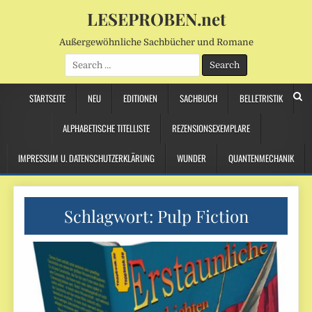
LESEPROBEN.net
Außergewöhnliche Sachbücher und Romane
Search
for:
STARTSEITE
NEU
EDITIONEN
SACHBUCH
BELLETRISTIK
ALPHABETISCHE TITELLISTE
REZENSIONSEXEMPLARE
IMPRESSUM U. DATENSCHUTZERKLÄRUNG
WUNDER
QUANTENMECHANIK
Schlagwort:
Pulp Fiction