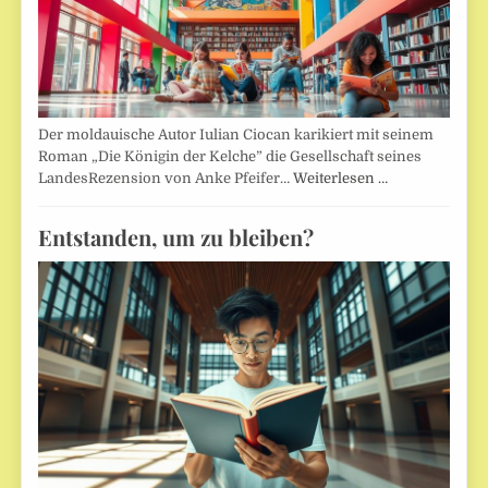
Der moldauische Autor Iulian Ciocan karikiert mit seinem
Roman „Die Königin der Kelche” die Gesellschaft seines
LandesRezension von Anke Pfeifer…
Weiterlesen …
Entstanden, um zu bleiben?