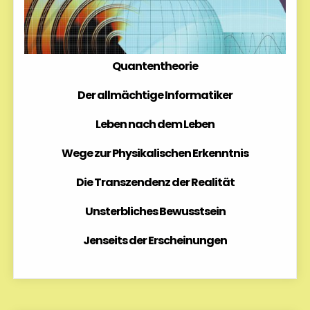
Quantentheorie
Der allmächtige Informatiker
Leben nach dem Leben
Wege zur Physikalischen Erkenntnis
Die Transzendenz der Realität
Unsterbliches Bewusstsein
Jenseits der Erscheinungen