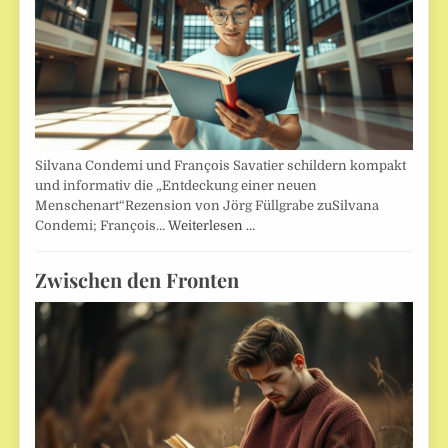
Silvana Condemi und François Savatier schildern kompakt
und informativ die „Entdeckung einer neuen
Menschenart“Rezension von Jörg Füllgrabe zuSilvana
Condemi; François…
Weiterlesen …
Zwischen den Fronten