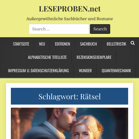
LESEPROBEN.net
Außergewöhnliche Sachbücher und Romane
Search
for:
STARTSEITE
NEU
EDITIONEN
SACHBUCH
BELLETRISTIK
ALPHABETISCHE TITELLISTE
REZENSIONSEXEMPLARE
IMPRESSUM U. DATENSCHUTZERKLÄRUNG
WUNDER
QUANTENMECHANIK
Schlagwort:
Rätsel