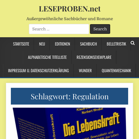
LESEPROBEN.net
Außergewöhnliche Sachbücher und Romane
Search
for:
STARTSEITE
NEU
EDITIONEN
SACHBUCH
BELLETRISTIK
ALPHABETISCHE TITELLISTE
REZENSIONSEXEMPLARE
IMPRESSUM U. DATENSCHUTZERKLÄRUNG
WUNDER
QUANTENMECHANIK
Schlagwort:
Regulation