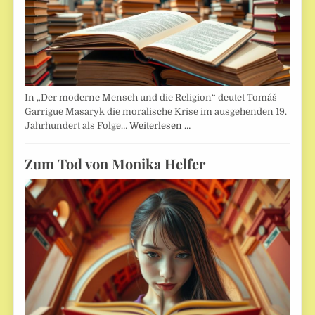
In „Der moderne Mensch und die Religion“ deutet Tomáš
Garrigue Masaryk die moralische Krise im ausgehenden 19.
Jahrhundert als Folge…
Weiterlesen …
Zum Tod von Monika Helfer