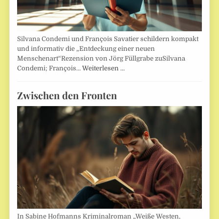
Silvana Condemi und François Savatier schildern kompakt
und informativ die „Entdeckung einer neuen
Menschenart“Rezension von Jörg Füllgrabe zuSilvana
Condemi; François…
Weiterlesen …
Zwischen den Fronten
In Sabine Hofmanns Kriminalroman „Weiße Westen,