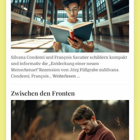
Silvana Condemi und François Savatier schildern kompakt
und informativ die „Entdeckung einer neuen
Menschenart“Rezension von Jörg Füllgrabe zuSilvana
Condemi; François…
Weiterlesen …
Zwischen den Fronten