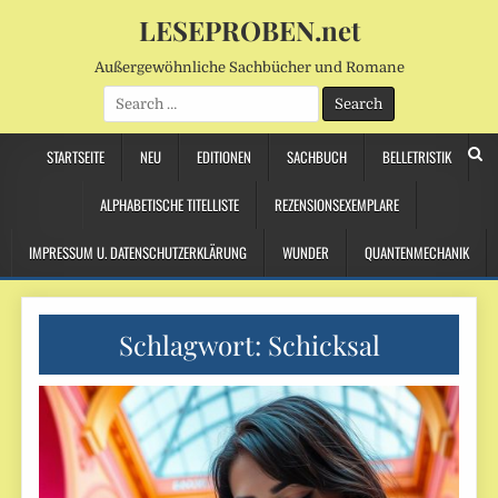
LESEPROBEN.net
Außergewöhnliche Sachbücher und Romane
Search
for:
STARTSEITE
NEU
EDITIONEN
SACHBUCH
BELLETRISTIK
ALPHABETISCHE TITELLISTE
REZENSIONSEXEMPLARE
IMPRESSUM U. DATENSCHUTZERKLÄRUNG
WUNDER
QUANTENMECHANIK
Schlagwort:
Schicksal