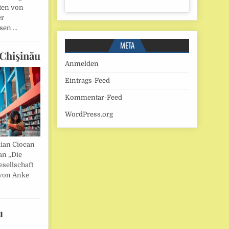
ten von
er
esen …
META
Chişinău
Anmelden
Eintrags-Feed
Kommentar-Feed
WordPress.org
lian Ciocan
an „Die
esellschaft
von Anke
u