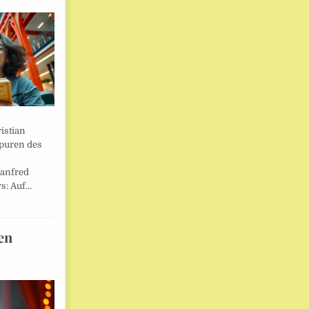
istian
Spuren des
anfred
s: Auf…
en