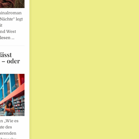
minalroman
Nächte“ legt
it
und West
lesen …
ässt
n – oder
in „Wie es
hte des
ierenden