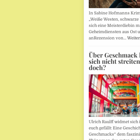
In Sabine Hofmanns Kri
„Weiße Westen, schwarze 
sich eine Meisterdiebin m
Geheimdiensten aus Ost 
anRezension von…
Weiter
Über Geschmack l
sich nicht streite
doch?
Ulrich Raulff widmet sich 
euch gefällt: Eine Geschic
Geschmacks“ dem faszin