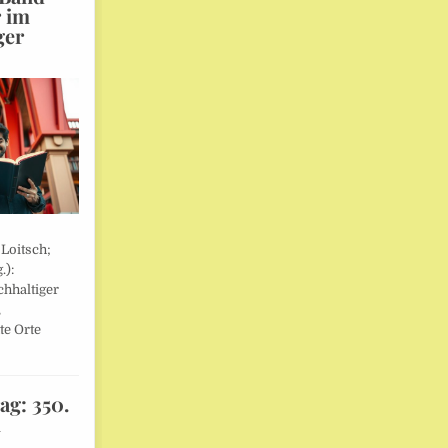
r im
ger
 Loitsch;
.):
hhaltiger
,
te Orte
ag: 350.
l