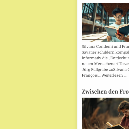
Silvana Condemi und Fra
Savatier schildern kompa
informativ die „Entdecku
neuen Menschenart“Reze
Jörg Füllgrabe zuSilvana
François…
Weiterlesen …
Zwischen den Fro