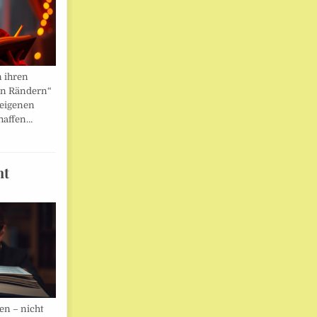
n ihren
en Rändern“
 eigenen
haffen…
ht
en – nicht