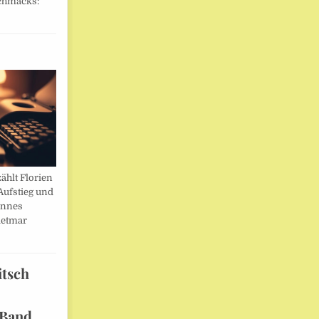
chmacks:
ählt Florien
Aufstieg und
annes
ietmar
itsch
 Band