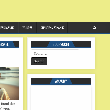
ZERKLÄRUNG
WUNDER
QUANTENMECHANIK
ERWELT
BUCHSUCHE
Search
for:
AMAURY
. Band des
s“ zeugen