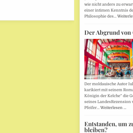
wie nicht anders zu erwar
einer intimen Kenntnis d
Philosophie des…
Weiterl
Der Abgrund von 
Der moldauische Autor Iu
karikiert mit seinem Rom
Königin der Kelche” die G
seines LandesRezension 
Pfeifer…
Weiterlesen …
Entstanden, um z
bleiben?