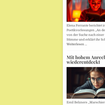
Elena Ferrante berichtet i
Poetikvorlesungen „An d
von der Suche nach einer
Stimme und erklärt ihr Sc
Weiterlesen …
Mit hohem Anrec
wiederentdeckt
Emil Belzners „Marschier