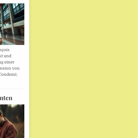
nçois
kt und
ng einer
nsion von
 Condemi;
nten