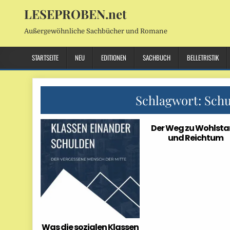
LESEPROBEN.net
Außergewöhnliche Sachbücher und Romane
STARTSEITE
NEU
EDITIONEN
SACHBUCH
BELLETRISTIK
Schlagwort:
Schu
Der Weg zu Wohlst
und Reichtum
Was die sozialen Klassen