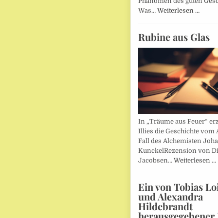
Phänomen des guten Ges
Was…
Weiterlesen …
Rubine aus Glas
In „Träume aus Feuer“ erz
Illies die Geschichte vom 
Fall des Alchemisten Joh
KunckelRezension von D
Jacobsen…
Weiterlesen …
Ein von Tobias Lo
und Alexandra
Hildebrandt
herausgegebener