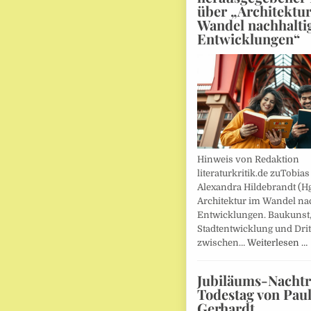
über „Architektu
Wandel nachhalti
Entwicklungen“
Hinweis von Redaktion
literaturkritik.de zuTobias
Alexandra Hildebrandt (Hg
Architektur im Wandel nac
Entwicklungen. Baukunst
Stadtentwicklung und Drit
zwischen…
Weiterlesen …
Jubiläums-Nachtr
Todestag von Pau
Gerhardt