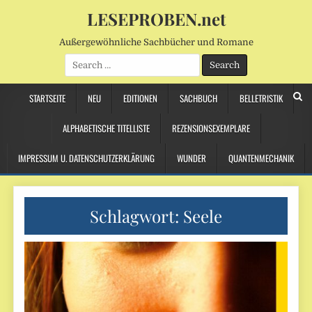
LESEPROBEN.net
Außergewöhnliche Sachbücher und Romane
Search
for:
STARTSEITE
NEU
EDITIONEN
SACHBUCH
BELLETRISTIK
ALPHABETISCHE TITELLISTE
REZENSIONSEXEMPLARE
IMPRESSUM U. DATENSCHUTZERKLÄRUNG
WUNDER
QUANTENMECHANIK
Schlagwort:
Seele