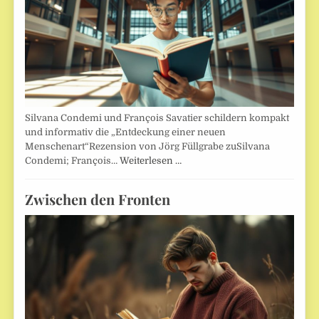
Silvana Condemi und François Savatier schildern kompakt
und informativ die „Entdeckung einer neuen
Menschenart“Rezension von Jörg Füllgrabe zuSilvana
Condemi; François…
Weiterlesen …
Zwischen den Fronten