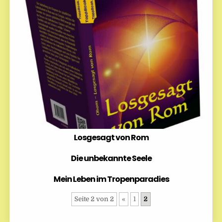
Losgesagt von Rom
Die unbekannte Seele
Mein Leben im Tropenparadies
Seite 2 von 2
«
1
2