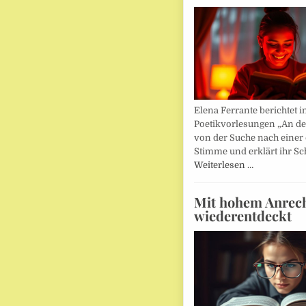
Elena Ferrante berichtet i
Poetikvorlesungen „An d
von der Suche nach einer
Stimme und erklärt ihr Sc
Weiterlesen …
Mit hohem Anrec
wiederentdeckt