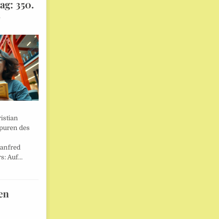
ag: 350.
l
istian
Spuren des
anfred
s: Auf…
en