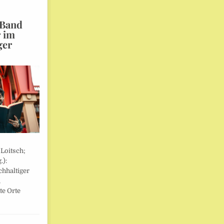
 Band
r im
ger
 Loitsch;
.):
hhaltiger
,
te Orte