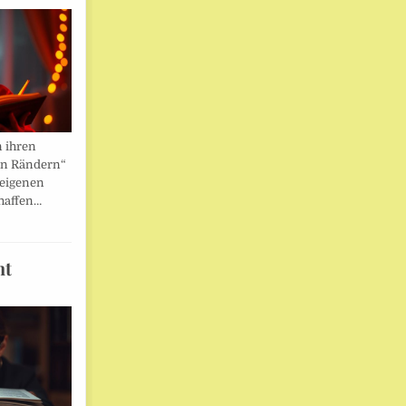
n ihren
en Rändern“
 eigenen
haffen…
ht