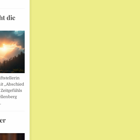
ht die
ftstellerin
it „Abschied
 Zeitgefühls
llenberg
…
er