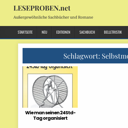
LESEPROBEN.net
Außergewöhnliche Sachbücher und Romane
STARTSEITE
NEU
EDITIONEN
SACHBUCH
BELLETRISTIK
Schlagwort:
Selbstmo
Wie man seinen 24Std-
Tag organisiert