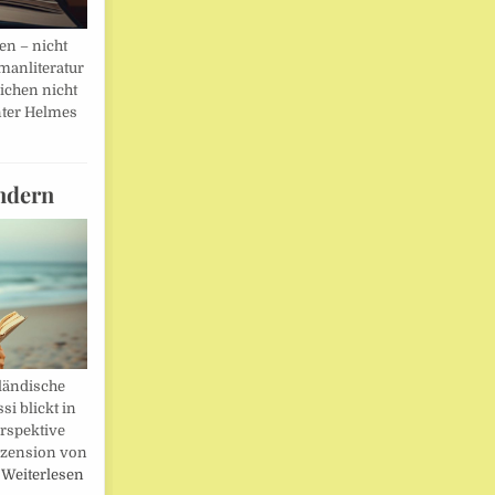
en – nicht
manliteratur
eichen nicht
ter Helmes
ndern
ländische
i blickt in
rspektive
ezension von
…
Weiterlesen