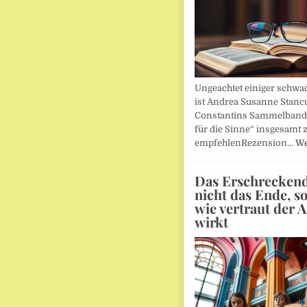
Ungeachtet einiger schwac
ist Andrea Susanne Stanc
Constantins Sammelband 
für die Sinne“ insgesamt 
empfehlenRezension…
We
Das Erschreckends
nicht das Ende, s
wie vertraut der 
wirkt