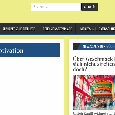
Search
for:
ALPHABETISCHE TITELLISTE
REZENSIONSEXEMPLARE
IMPRESSUM U. DATENSCHUT
NEWZS AUS DER BÜCH
tivation
Über Geschmack l
sich nicht streite
doch?
Ulrich Raulff widmet sich 