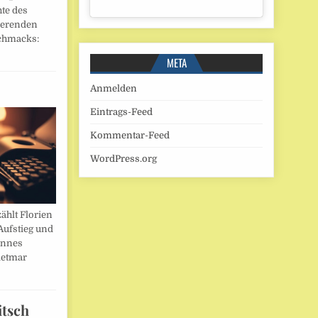
hte des
ierenden
chmacks:
META
Anmelden
Eintrags-Feed
Kommentar-Feed
WordPress.org
ählt Florien
Aufstieg und
annes
ietmar
itsch