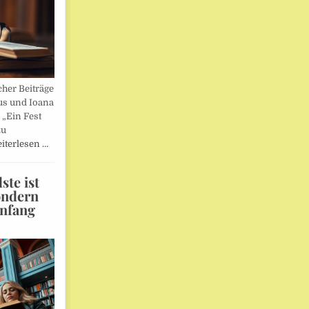
her Beiträge
us und Ioana
„Ein Fest
zu
iterlesen …
te ist
ondern
Anfang