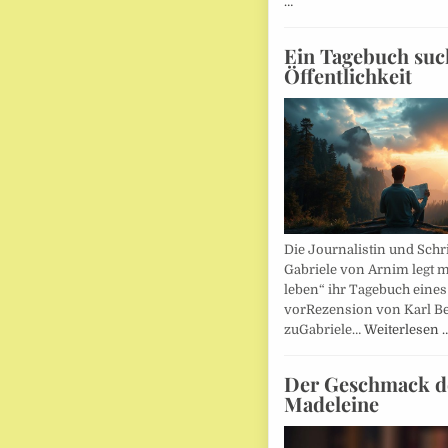
…
Ein Tagebuch suc
Öffentlichkeit
Die Journalistin und Schri
Gabriele von Arnim legt m
leben“ ihr Tagebuch eines
vorRezension von Karl Be
zuGabriele…
Weiterlesen 
Der Geschmack d
Madeleine