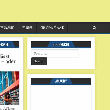
ZERKLÄRUNG
WUNDER
QUANTENMECHANIK
ERWELT
BUCHSUCHE
Search
ässt
for:
n – oder
AMAURY
in „Wie es