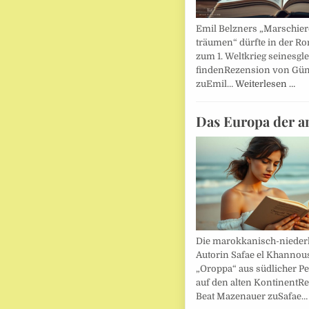
Emil Belzners „Marschier
träumen“ dürfte in der Ro
zum 1. Weltkrieg seinesgl
findenRezension von Gün
zuEmil…
Weiterlesen …
Das Europa der a
Die marokkanisch-nieder
Autorin Safae el Khannouss
„Oroppa“ aus südlicher Pe
auf den alten KontinentR
Beat Mazenauer zuSafae