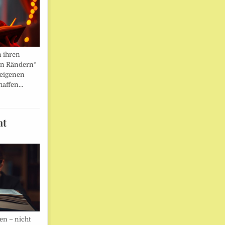
n ihren
en Rändern“
 eigenen
haffen…
ht
en – nicht