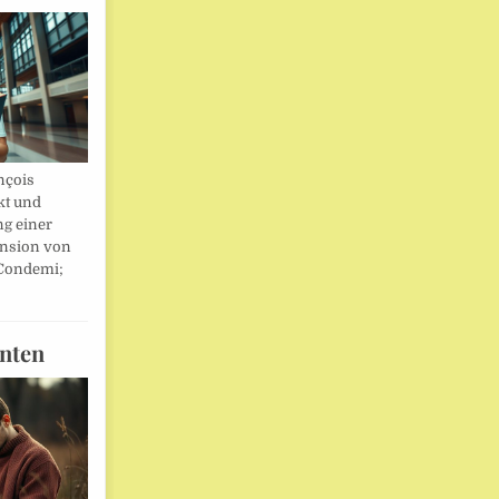
nçois
kt und
ng einer
nsion von
 Condemi;
nten