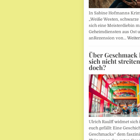
In Sabine Hofmanns Kri
„Weiße Westen, schwarze 
sich eine Meisterdiebin m
Geheimdiensten aus Ost 
anRezension von…
Weiter
Über Geschmack l
sich nicht streite
doch?
Ulrich Raulff widmet sich 
euch gefällt: Eine Geschic
Geschmacks“ dem faszin