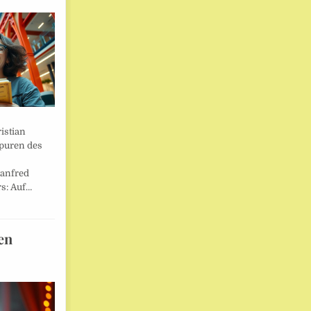
istian
Spuren des
anfred
s: Auf…
en