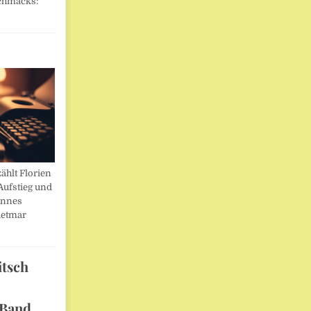
chmacks:
ählt Florien
Aufstieg und
annes
ietmar
itsch
 Band