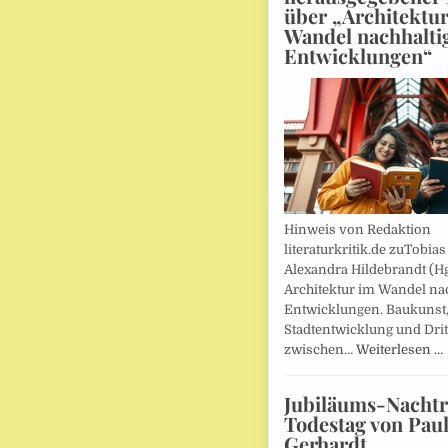
über „Architektu
Wandel nachhalti
Entwicklungen“
Hinweis von Redaktion
literaturkritik.de zuTobias
Alexandra Hildebrandt (Hg
Architektur im Wandel nac
Entwicklungen. Baukunst
Stadtentwicklung und Drit
zwischen…
Weiterlesen …
Jubiläums-Nachtr
Todestag von Pau
Gerhardt