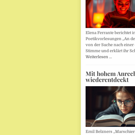
Elena Ferrante berichtet i
Poetikvorlesungen „An d
von der Suche nach einer
Stimme und erklärt ihr Sc
Weiterlesen …
Mit hohem Anrec
wiederentdeckt
Emil Belzners „Marschier