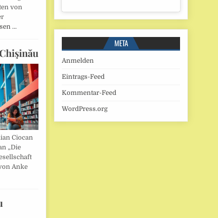
ten von
er
esen …
META
Chişinău
Anmelden
Eintrags-Feed
Kommentar-Feed
WordPress.org
lian Ciocan
an „Die
esellschaft
von Anke
u