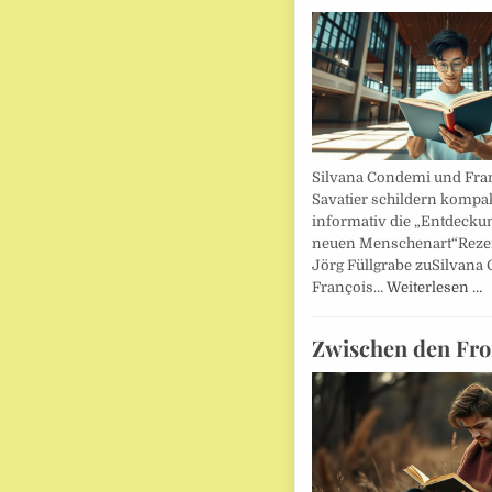
Silvana Condemi und Fra
Savatier schildern kompa
informativ die „Entdecku
neuen Menschenart“Reze
Jörg Füllgrabe zuSilvana
François…
Weiterlesen …
Zwischen den Fro