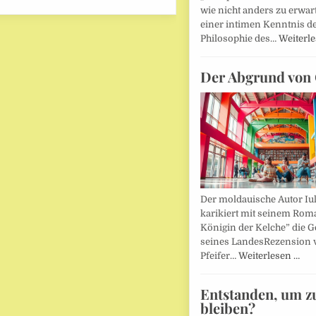
wie nicht anders zu erwar
einer intimen Kenntnis d
Philosophie des…
Weiterl
Der Abgrund von 
Der moldauische Autor Iu
karikiert mit seinem Rom
Königin der Kelche” die G
seines LandesRezension 
Pfeifer…
Weiterlesen …
Entstanden, um z
bleiben?