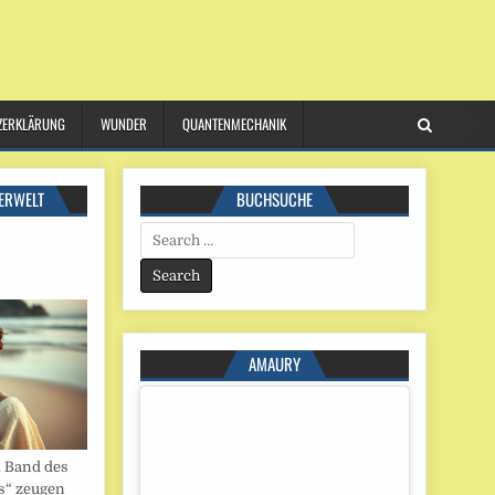
ZERKLÄRUNG
WUNDER
QUANTENMECHANIK
ERWELT
BUCHSUCHE
Search
for:
AMAURY
. Band des
s“ zeugen