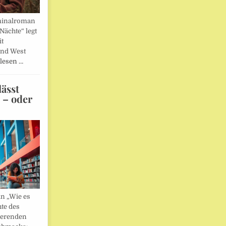
minalroman
Nächte“ legt
it
und West
lesen …
ässt
n – oder
in „Wie es
hte des
ierenden