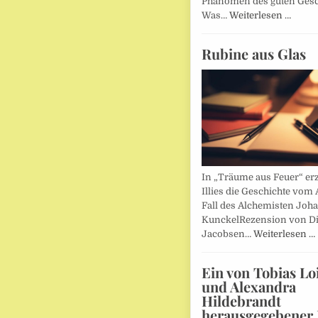
Phänomen des guten Ges
Was…
Weiterlesen …
Rubine aus Glas
In „Träume aus Feuer“ erz
Illies die Geschichte vom 
Fall des Alchemisten Joh
KunckelRezension von D
Jacobsen…
Weiterlesen …
Ein von Tobias Lo
und Alexandra
Hildebrandt
herausgegebener