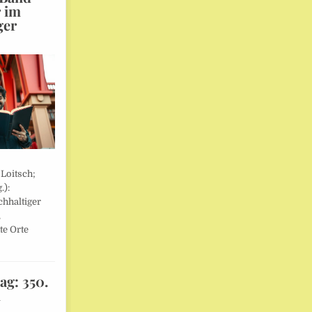
r im
ger
 Loitsch;
.):
hhaltiger
,
te Orte
ag: 350.
l