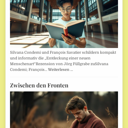
Silvana Condemi und François Savatier schildern kompakt
und informativ die „Entdeckung einer neuen
Menschenart“Rezension von Jörg Füllgrabe zuSilvana
Condemi; François…
Weiterlesen …
Zwischen den Fronten