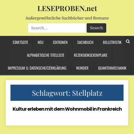
LESEPROBEN.net
Außergewöhnliche Sachbücher und Romane
Search
for:
STARTSEITE
NEU
EDITIONEN
SACHBUCH
BELLETRISTIK
ALPHABETISCHE TITELLISTE
REZENSIONSEXEMPLARE
IMPRESSUM U. DATENSCHUTZERKLÄRUNG
WUNDER
QUANTENMECHANIK
Schlagwort:
Stellplatz
Kultur erleben mit dem Wohnmobil in Frankreich