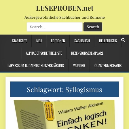
LESEPROBEN.net
Außergewöhnliche Sachbücher und Romane
Search
for:
STARTSEITE
NEU
EDITIONEN
SACHBUCH
BELLETRISTIK
ALPHABETISCHE TITELLISTE
REZENSIONSEXEMPLARE
IMPRESSUM U. DATENSCHUTZERKLÄRUNG
WUNDER
QUANTENMECHANIK
Schlagwort:
Syllogismus