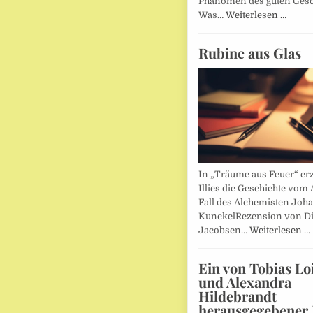
Phänomen des guten Ges
Was…
Weiterlesen …
Rubine aus Glas
In „Träume aus Feuer“ erz
Illies die Geschichte vom 
Fall des Alchemisten Joh
KunckelRezension von D
Jacobsen…
Weiterlesen …
Ein von Tobias Lo
und Alexandra
Hildebrandt
herausgegebener