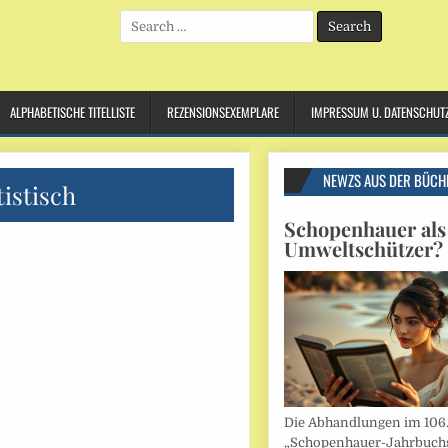
Search
for:
ALPHABETISCHE TITELLISTE
REZENSIONSEXEMPLARE
IMPRESSUM U. DATENSCHUT
NEWZS AUS DER BÜCH
istisch
Schopenhauer als
Umweltschützer?
Die Abhandlungen im 106
„Schopenhauer-Jahrbuch