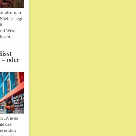
minalroman
Nächte“ legt
it
und West
lesen …
ässt
n – oder
in „Wie es
hte des
ierenden