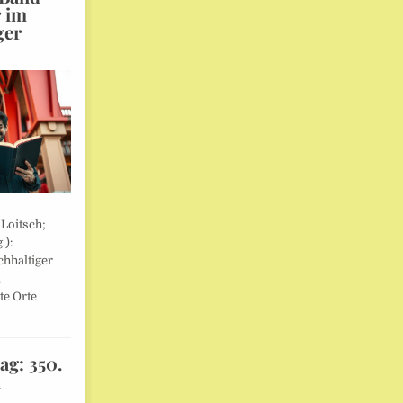
r im
ger
 Loitsch;
.):
hhaltiger
,
te Orte
ag: 350.
l