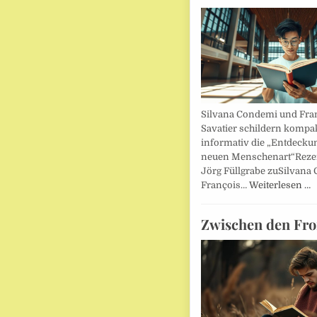
Silvana Condemi und Fra
Savatier schildern kompa
informativ die „Entdecku
neuen Menschenart“Reze
Jörg Füllgrabe zuSilvana
François…
Weiterlesen …
Zwischen den Fro