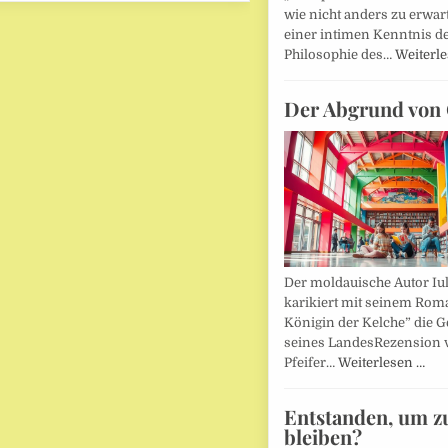
wie nicht anders zu erwar
einer intimen Kenntnis d
Philosophie des…
Weiterl
Der Abgrund von 
Der moldauische Autor Iu
karikiert mit seinem Rom
Königin der Kelche” die G
seines LandesRezension 
Pfeifer…
Weiterlesen …
Entstanden, um z
bleiben?