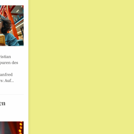
istian
Spuren des
anfred
s: Auf…
en