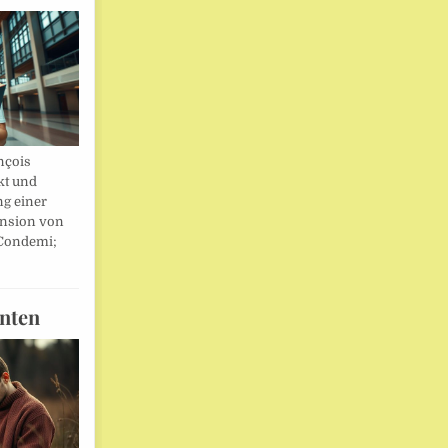
nçois
kt und
ng einer
nsion von
 Condemi;
nten