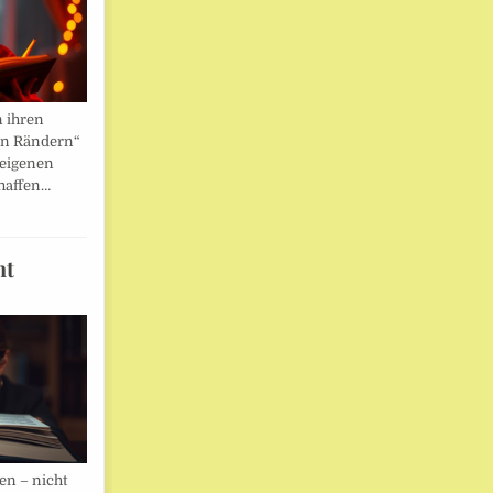
n ihren
en Rändern“
 eigenen
haffen…
ht
en – nicht