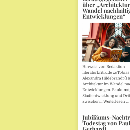
über „Architektu
Wandel nachhalti
Entwicklungen“
Hinweis von Redaktion
literaturkritik.de zuTobias
Alexandra Hildebrandt (Hg
Architektur im Wandel nac
Entwicklungen. Baukunst
Stadtentwicklung und Drit
zwischen…
Weiterlesen …
Jubiläums-Nachtr
Todestag von Pau
Gerhardt