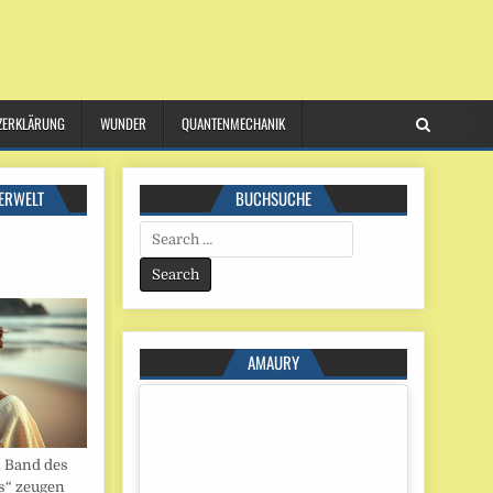
ZERKLÄRUNG
WUNDER
QUANTENMECHANIK
ERWELT
BUCHSUCHE
Search
for:
AMAURY
. Band des
s“ zeugen