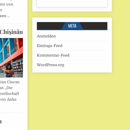
ten von
er
esen …
META
Chişinău
Anmelden
Eintrags-Feed
Kommentar-Feed
WordPress.org
lian Ciocan
an „Die
esellschaft
von Anke
u