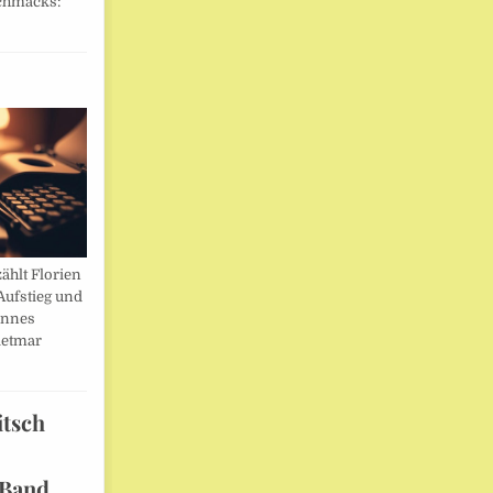
chmacks:
ählt Florien
Aufstieg und
annes
ietmar
itsch
 Band