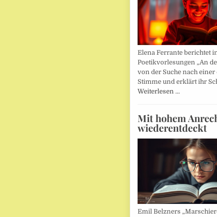
Elena Ferrante berichtet i
Poetikvorlesungen „An d
von der Suche nach einer
Stimme und erklärt ihr Sc
Weiterlesen …
Mit hohem Anrec
wiederentdeckt
Emil Belzners „Marschier