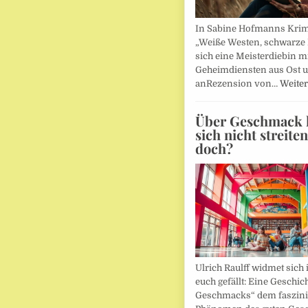
In Sabine Hofmanns Kri
„Weiße Westen, schwarze 
sich eine Meisterdiebin m
Geheimdiensten aus Ost 
anRezension von…
Weiter
Über Geschmack l
sich nicht streite
doch?
Ulrich Raulff widmet sich 
euch gefällt: Eine Geschic
Geschmacks“ dem faszin