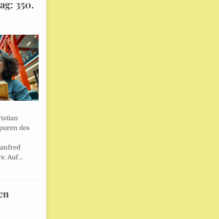
ag: 350.
l
istian
Spuren des
anfred
s: Auf…
en