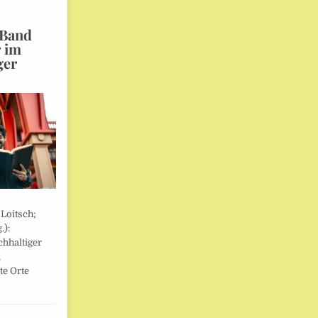
 Band
r im
ger
 Loitsch;
.):
hhaltiger
,
te Orte