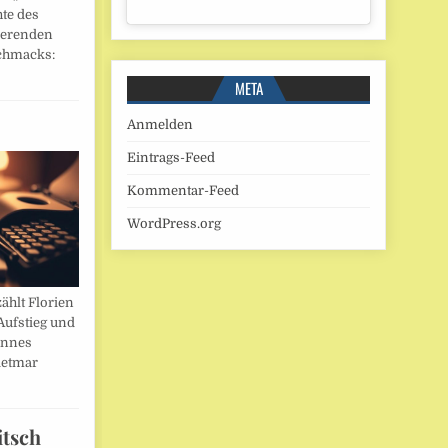
hte des
ierenden
chmacks:
META
Anmelden
Eintrags-Feed
Kommentar-Feed
WordPress.org
ählt Florien
Aufstieg und
annes
ietmar
itsch