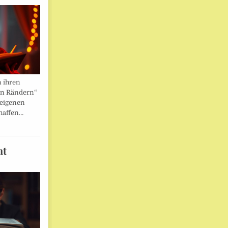
n ihren
en Rändern“
 eigenen
haffen…
ht