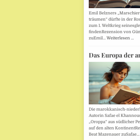
Emil Belzners „Marschier
träumen“ dürfte in der Ro
zum 1. Weltkrieg seinesgl
findenRezension von Gün
zuEmil…
Weiterlesen …
Das Europa der a
Die marokkanisch-nieder
Autorin Safae el Khannouss
„Oroppa“ aus südlicher Pe
auf den alten KontinentR
Beat Mazenauer zuSafae