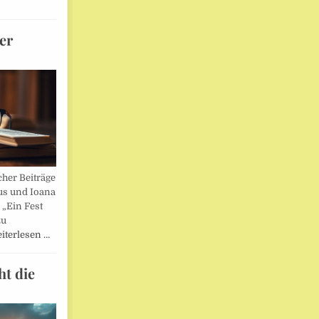
er
her Beiträge
us und Ioana
„Ein Fest
zu
iterlesen …
ht die