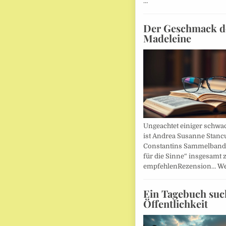
…
Der Geschmack d
Madeleine
Ungeachtet einiger schwac
ist Andrea Susanne Stanc
Constantins Sammelband 
für die Sinne“ insgesamt 
empfehlenRezension…
We
Ein Tagebuch suc
Öffentlichkeit