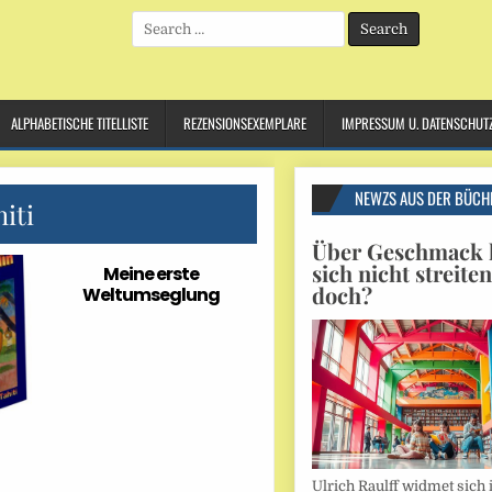
Search
for:
ALPHABETISCHE TITELLISTE
REZENSIONSEXEMPLARE
IMPRESSUM U. DATENSCHUT
NEWZS AUS DER BÜCH
iti
Über Geschmack l
sich nicht streite
Meine erste
doch?
Weltumseglung
Ulrich Raulff widmet sich 