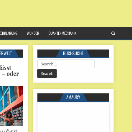
ZERKLÄRUNG
WUNDER
QUANTENMECHANIK
ERWELT
BUCHSUCHE
Search
ässt
for:
n – oder
AMAURY
in „Wie es