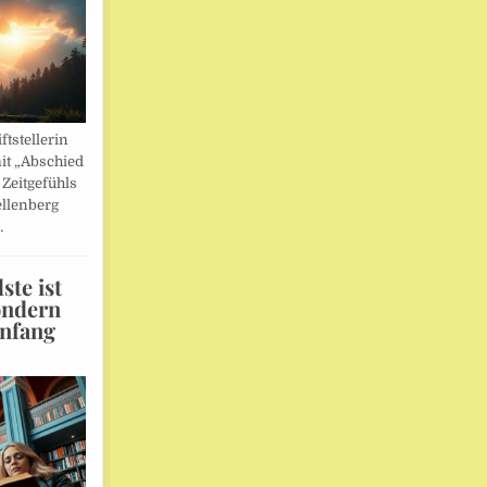
ftstellerin
it „Abschied
 Zeitgefühls
llenberg
…
te ist
ondern
Anfang