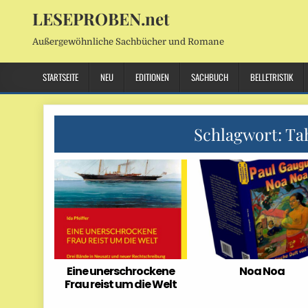
LESEPROBEN.net
Außergewöhnliche Sachbücher und Romane
STARTSEITE
NEU
EDITIONEN
SACHBUCH
BELLETRISTIK
Schlagwort:
Tah
Eine unerschrockene
Noa Noa
Frau reist um die Welt