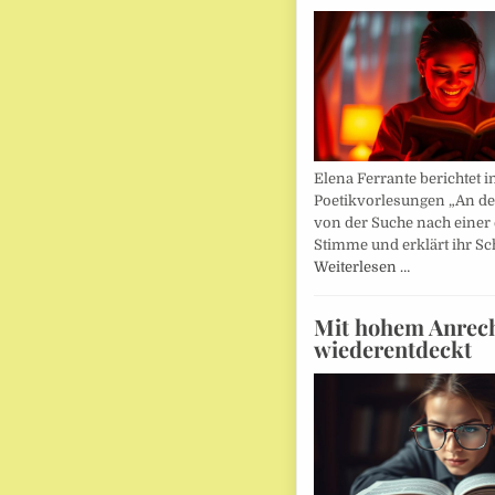
Elena Ferrante berichtet i
Poetikvorlesungen „An d
von der Suche nach einer
Stimme und erklärt ihr Sc
Weiterlesen …
Mit hohem Anrec
wiederentdeckt