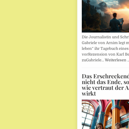
Die Journalistin und Schri
Gabriele von Arnim legt m
leben“ ihr Tagebuch eines
vorRezension von Karl Be
zuGabriele…
Weiterlesen 
Das Erschreckends
nicht das Ende, s
wie vertraut der 
wirkt