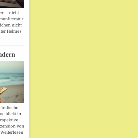
en – nicht
manliteratur
eichen nicht
ter Helmes
ndern
ländische
i blickt in
rspektive
ezension von
…
Weiterlesen