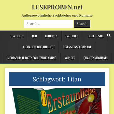
LESEPROBEN.net
Außergewöhnliche Sachbücher und Romane
Search
for:
STARTSEITE
NEU
EDITIONEN
SACHBUCH
BELLETRISTIK
ALPHABETISCHE TITELLISTE
REZENSIONSEXEMPLARE
IMPRESSUM U. DATENSCHUTZERKLÄRUNG
WUNDER
QUANTENMECHANIK
Schlagwort:
Titan