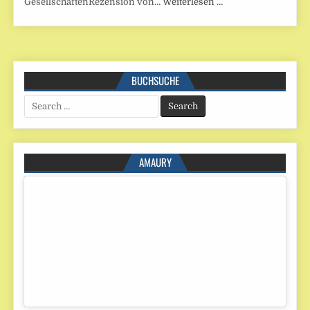
GesellschaftenRezension von…
Weiterlesen …
BUCHSUCHE
Search
for:
AMAURY