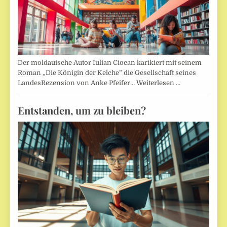
Der moldauische Autor Iulian Ciocan karikiert mit seinem
Roman „Die Königin der Kelche” die Gesellschaft seines
LandesRezension von Anke Pfeifer…
Weiterlesen …
Entstanden, um zu bleiben?