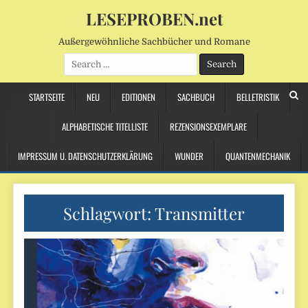
LESEPROBEN.net
Außergewöhnliche Sachbücher und Romane
Search
for:
STARTSEITE
NEU
EDITIONEN
SACHBUCH
BELLETRISTIK
ALPHABETISCHE TITELLISTE
REZENSIONSEXEMPLARE
IMPRESSUM U. DATENSCHUTZERKLÄRUNG
WUNDER
QUANTENMECHANIK
Schlagwort:
Transmitter