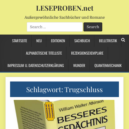
LESEPROBEN.net
Außergewöhnliche Sachbücher und Romane
Search
for:
STARTSEITE
NEU
EDITIONEN
SACHBUCH
BELLETRISTIK
ALPHABETISCHE TITELLISTE
REZENSIONSEXEMPLARE
IMPRESSUM U. DATENSCHUTZERKLÄRUNG
WUNDER
QUANTENMECHANIK
Schlagwort:
Trugschluss