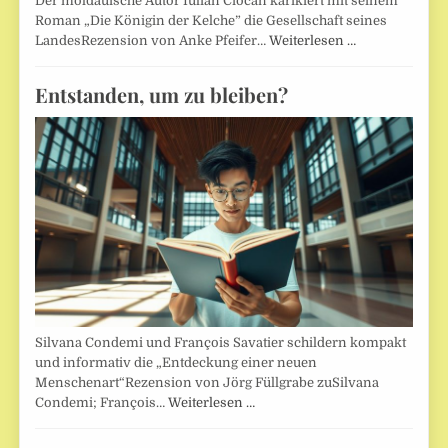
Der moldauische Autor Iulian Ciocan karikiert mit seinem
Roman „Die Königin der Kelche” die Gesellschaft seines
LandesRezension von Anke Pfeifer…
Weiterlesen …
Entstanden, um zu bleiben?
Silvana Condemi und François Savatier schildern kompakt
und informativ die „Entdeckung einer neuen
Menschenart“Rezension von Jörg Füllgrabe zuSilvana
Condemi; François…
Weiterlesen …