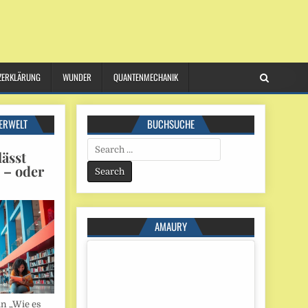
ZERKLÄRUNG
WUNDER
QUANTENMECHANIK
ERWELT
BUCHSUCHE
Search
ässt
for:
n – oder
AMAURY
in „Wie es