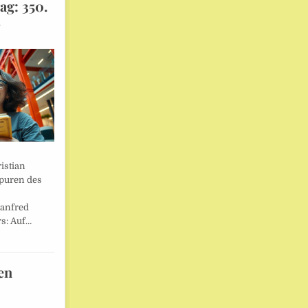
ag: 350.
l
istian
Spuren des
anfred
s: Auf…
en