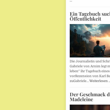
…
Ein Tagebuch suc
Öffentlichkeit
Die Journalistin und Schri
Gabriele von Arnim legt m
leben“ ihr Tagebuch eines
vorRezension von Karl Be
zuGabriele…
Weiterlesen 
Der Geschmack d
Madeleine