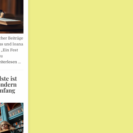
her Beiträge
us und Ioana
„Ein Fest
zu
iterlesen …
te ist
ondern
Anfang