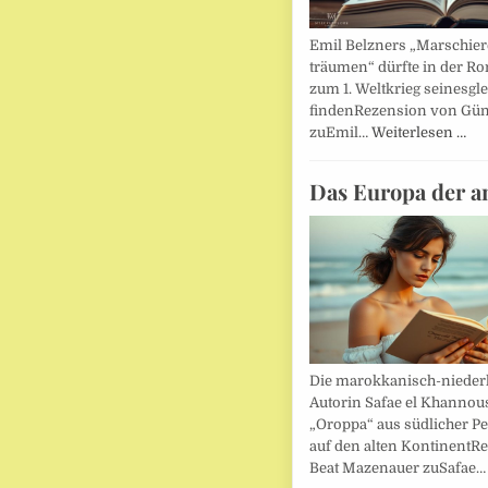
Emil Belzners „Marschier
träumen“ dürfte in der Ro
zum 1. Weltkrieg seinesgl
findenRezension von Gün
zuEmil…
Weiterlesen …
Das Europa der a
Die marokkanisch-nieder
Autorin Safae el Khannouss
„Oroppa“ aus südlicher Pe
auf den alten KontinentR
Beat Mazenauer zuSafae