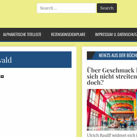
Search
for:
ALPHABETISCHE TITELLISTE
REZENSIONSEXEMPLARE
IMPRESSUM U. DATENSCHUT
NEWZS AUS DER BÜCH
ald
Über Geschmack l
sich nicht streite
ka
doch?
Ulrich Raulff widmet sich 