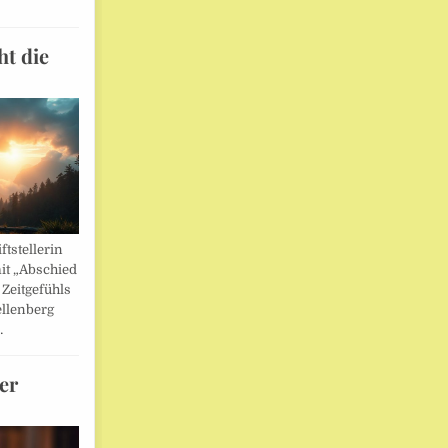
ht die
ftstellerin
it „Abschied
 Zeitgefühls
llenberg
…
er