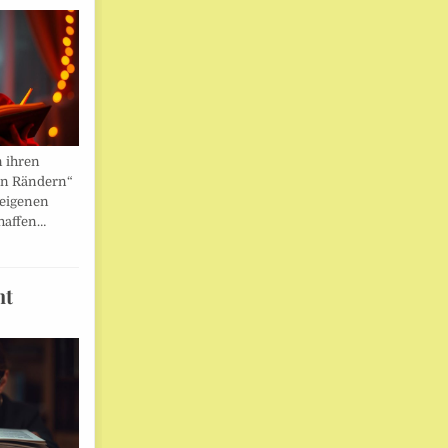
n ihren
en Rändern“
 eigenen
haffen…
ht