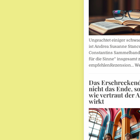
Ungeachtet einiger schwac
ist Andrea Susanne Stanc
Constantins Sammelband 
für die Sinne“ insgesamt 
empfehlenRezension…
We
Das Erschreckends
nicht das Ende, s
wie vertraut der 
wirkt