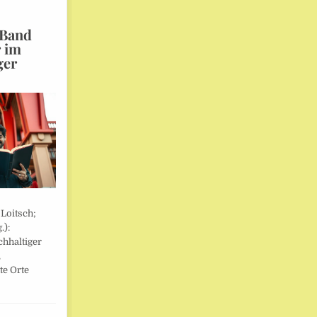
 Band
r im
ger
 Loitsch;
.):
hhaltiger
,
te Orte