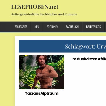
LESEPROBEN.net
Außergewöhnliche Sachbücher und Romane
STARTSEITE
NEU
EDITIONEN
SACHBUCH
BELLETRISTIK
Schlagwort:
Urw
Im dunkelsten Afri
Tarzans Alptraum