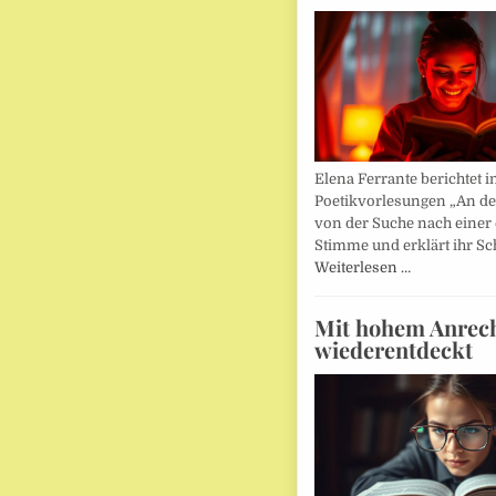
Elena Ferrante berichtet i
Poetikvorlesungen „An d
von der Suche nach einer
Stimme und erklärt ihr Sc
Weiterlesen …
Mit hohem Anrec
wiederentdeckt