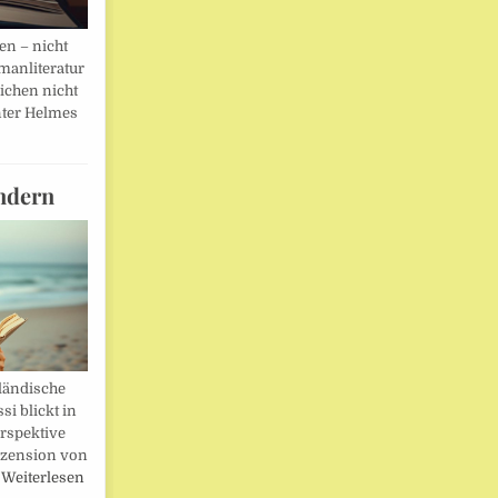
en – nicht
manliteratur
eichen nicht
ter Helmes
ndern
ländische
i blickt in
rspektive
ezension von
…
Weiterlesen