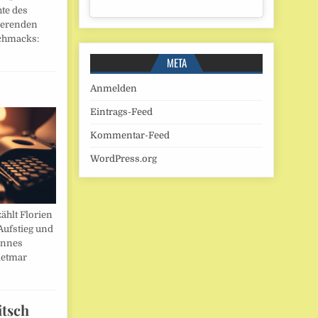
hte des
ierenden
chmacks:
META
Anmelden
Eintrags-Feed
Kommentar-Feed
WordPress.org
ählt Florien
Aufstieg und
annes
ietmar
itsch