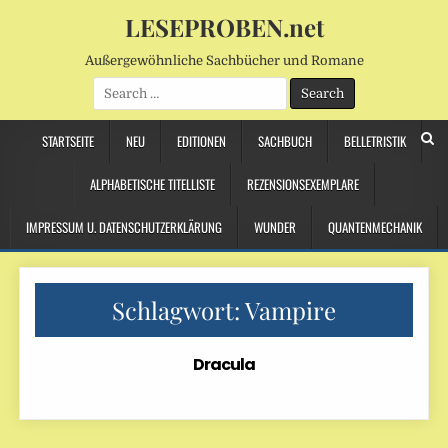
LESEPROBEN.net
Außergewöhnliche Sachbücher und Romane
Search
for:
STARTSEITE
NEU
EDITIONEN
SACHBUCH
BELLETRISTIK
ALPHABETISCHE TITELLISTE
REZENSIONSEXEMPLARE
IMPRESSUM U. DATENSCHUTZERKLÄRUNG
WUNDER
QUANTENMECHANIK
Schlagwort:
Vampire
Dracula