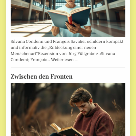
Silvana Condemi und François Savatier schildern kompakt
und informativ die „Entdeckung einer neuen
Menschenart“Rezension von Jörg Füllgrabe zuSilvana
Condemi; François…
Weiterlesen …
Zwischen den Fronten