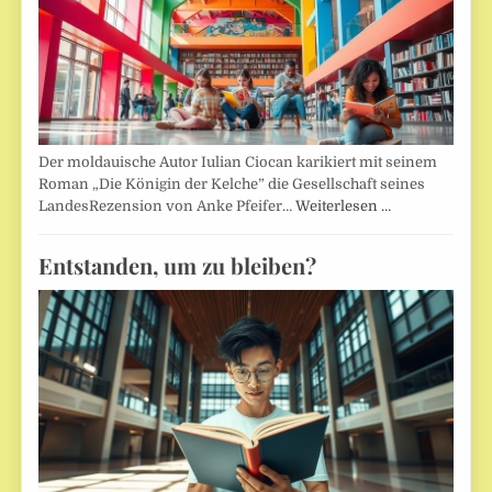
Der moldauische Autor Iulian Ciocan karikiert mit seinem
Roman „Die Königin der Kelche” die Gesellschaft seines
LandesRezension von Anke Pfeifer…
Weiterlesen …
Entstanden, um zu bleiben?