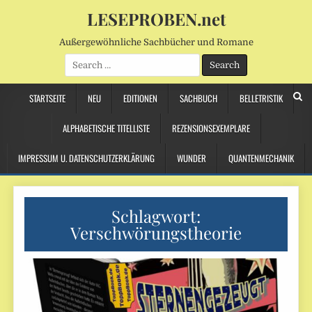
LESEPROBEN.net
Außergewöhnliche Sachbücher und Romane
Search
for:
STARTSEITE
NEU
EDITIONEN
SACHBUCH
BELLETRISTIK
ALPHABETISCHE TITELLISTE
REZENSIONSEXEMPLARE
IMPRESSUM U. DATENSCHUTZERKLÄRUNG
WUNDER
QUANTENMECHANIK
Schlagwort:
Verschwörungstheorie