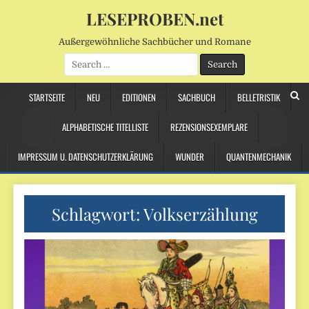
LESEPROBEN.net
Außergewöhnliche Sachbücher und Romane
Search
for:
STARTSEITE
NEU
EDITIONEN
SACHBUCH
BELLETRISTIK
ALPHABETISCHE TITELLISTE
REZENSIONSEXEMPLARE
IMPRESSUM U. DATENSCHUTZERKLÄRUNG
WUNDER
QUANTENMECHANIK
Schlagwort:
Volkserzählung