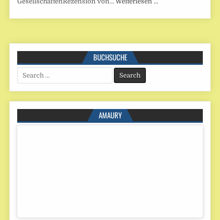
GesellschaftenRezension von…
Weiterlesen …
BUCHSUCHE
Search
for:
AMAURY