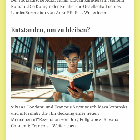
Der moldauische Autor Iulian Ciocan karikiert mit seinem
Roman „Die Königin der Kelche” die Gesellschaft seines
LandesRezension von Anke Pfeifer…
Weiterlesen …
Entstanden, um zu bleiben?
Silvana Condemi und François Savatier schildern kompakt
und informativ die „Entdeckung einer neuen
Menschenart“Rezension von Jörg Füllgrabe zuSilvana
Condemi; François…
Weiterlesen …