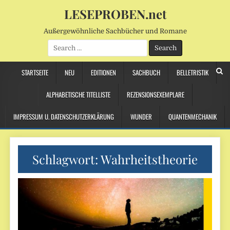
LESEPROBEN.net
Außergewöhnliche Sachbücher und Romane
Search
for:
STARTSEITE
NEU
EDITIONEN
SACHBUCH
BELLETRISTIK
ALPHABETISCHE TITELLISTE
REZENSIONSEXEMPLARE
IMPRESSUM U. DATENSCHUTZERKLÄRUNG
WUNDER
QUANTENMECHANIK
Schlagwort:
Wahrheitstheorie