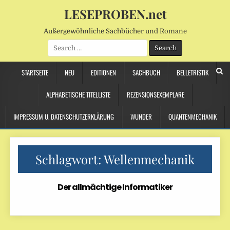
LESEPROBEN.net
Außergewöhnliche Sachbücher und Romane
Search
for:
STARTSEITE
NEU
EDITIONEN
SACHBUCH
BELLETRISTIK
ALPHABETISCHE TITELLISTE
REZENSIONSEXEMPLARE
IMPRESSUM U. DATENSCHUTZERKLÄRUNG
WUNDER
QUANTENMECHANIK
Schlagwort:
Wellenmechanik
Der allmächtige Informatiker