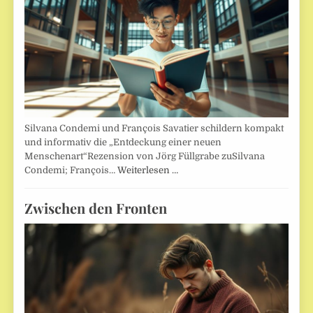
Silvana Condemi und François Savatier schildern kompakt
und informativ die „Entdeckung einer neuen
Menschenart“Rezension von Jörg Füllgrabe zuSilvana
Condemi; François…
Weiterlesen …
Zwischen den Fronten