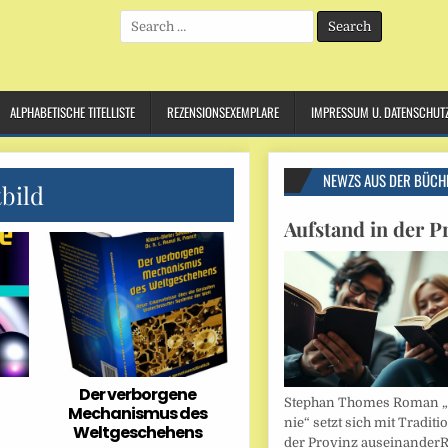
Search
for:
ALPHABETISCHE TITELLISTE
REZENSIONSEXEMPLARE
IMPRESSUM U. DATENSCHUT
NEWZS AUS DER BÜCH
bild
Aufstand in der P
Der verborgene
Stephan Thomes Roman „B
Mechanismus des
nie“ setzt sich mit Traditi
Weltgeschehens
der Provinz auseinander