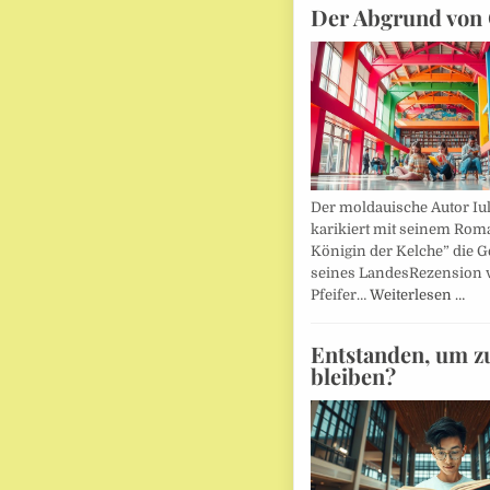
Der Abgrund von 
Der moldauische Autor Iu
karikiert mit seinem Rom
Königin der Kelche” die G
seines LandesRezension 
Pfeifer…
Weiterlesen …
Entstanden, um z
bleiben?