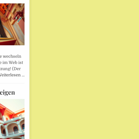
lle wechseln
e im Web ist
tzung! (Der
eiterlesen …
eigen