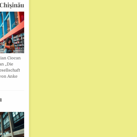
Chişinău
lian Ciocan
an „Die
esellschaft
von Anke
u