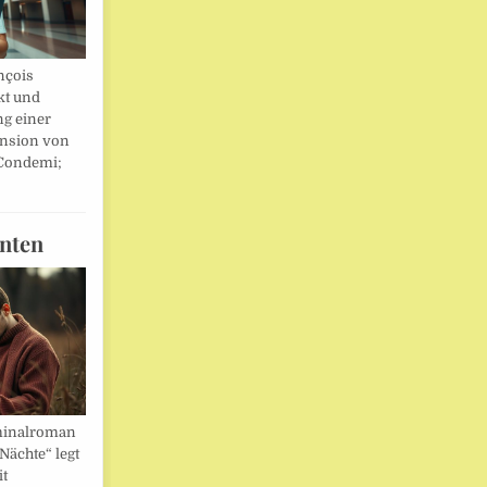
nçois
kt und
ng einer
nsion von
 Condemi;
nten
minalroman
Nächte“ legt
it