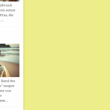
ibt sich
ren seiner
Frau, die
n …
. Band des
s“ zeugen
ten von
er
esen …