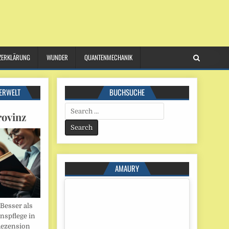
ZERKLÄRUNG
WUNDER
QUANTENMECHANIK
ERWELT
BUCHSUCHE
Search
rovinz
for:
AMAURY
esser als
onspflege in
Rezension