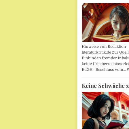
Hinweise von Redaktion
literaturkritik.de Zur Que
Einbinden fremder Inhalt
keine Urheberrechtsverle
EuGH - Beschluss vom…
W
Keine Schwäche z