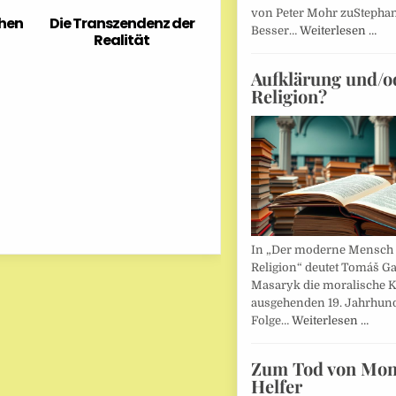
von Peter Mohr zuStepha
chen
Die Transzendenz der
Besser…
Weiterlesen …
Realität
Aufklärung und/o
Religion?
In „Der moderne Mensch 
Religion“ deutet Tomáš Ga
Masaryk die moralische K
ausgehenden 19. Jahrhund
Folge…
Weiterlesen …
Zum Tod von Mon
Helfer