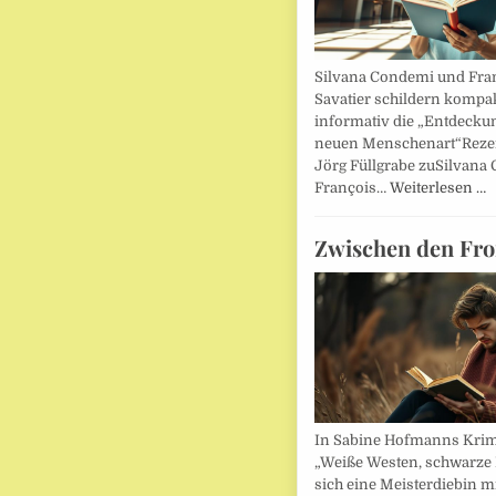
Silvana Condemi und Fra
Savatier schildern kompa
informativ die „Entdecku
neuen Menschenart“Reze
Jörg Füllgrabe zuSilvana
François…
Weiterlesen …
Zwischen den Fro
In Sabine Hofmanns Kri
„Weiße Westen, schwarze 
sich eine Meisterdiebin m