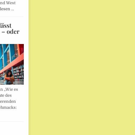
und West
lesen …
ässt
n – oder
in „Wie es
hte des
ierenden
chmacks: