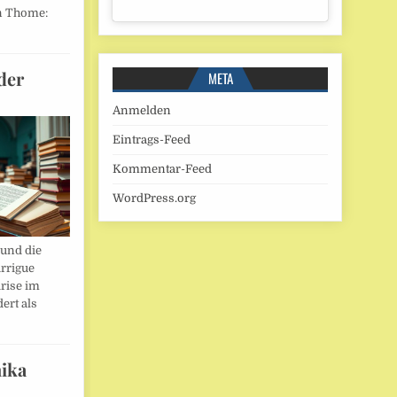
n Thome:
der
META
Anmelden
Eintrags-Feed
Kommentar-Feed
WordPress.org
und die
rrigue
rise im
ert als
ika