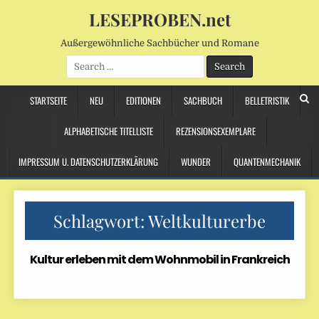
LESEPROBEN.net
Außergewöhnliche Sachbücher und Romane
Search
for:
STARTSEITE
NEU
EDITIONEN
SACHBUCH
BELLETRISTIK
ALPHABETISCHE TITELLISTE
REZENSIONSEXEMPLARE
IMPRESSUM U. DATENSCHUTZERKLÄRUNG
WUNDER
QUANTENMECHANIK
Schlagwort:
Weltkulturerbe
Kultur erleben mit dem Wohnmobil in Frankreich