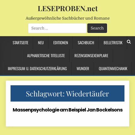
LESEPROBEN.net
Außergewöhnliche Sachbücher und Romane
Search
for:
STARTSEITE
NEU
EDITIONEN
SACHBUCH
BELLETRISTIK
ALPHABETISCHE TITELLISTE
REZENSIONSEXEMPLARE
IMPRESSUM U. DATENSCHUTZERKLÄRUNG
WUNDER
QUANTENMECHANIK
Schlagwort:
Wiedertäufer
Massenpsychologie am Beispiel Jan Bockelsons