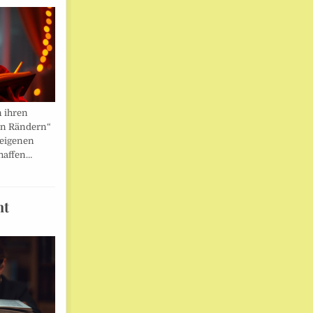
n ihren
en Rändern“
 eigenen
haffen…
ht