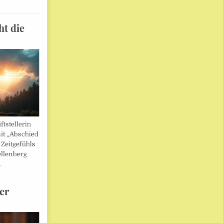
ht die
ftstellerin
it „Abschied
 Zeitgefühls
llenberg
…
er