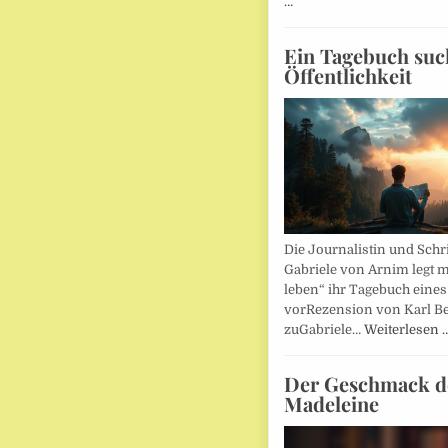
…
Ein Tagebuch suc
Öffentlichkeit
Die Journalistin und Schri
Gabriele von Arnim legt m
leben“ ihr Tagebuch eines
vorRezension von Karl Be
zuGabriele…
Weiterlesen 
Der Geschmack d
Madeleine