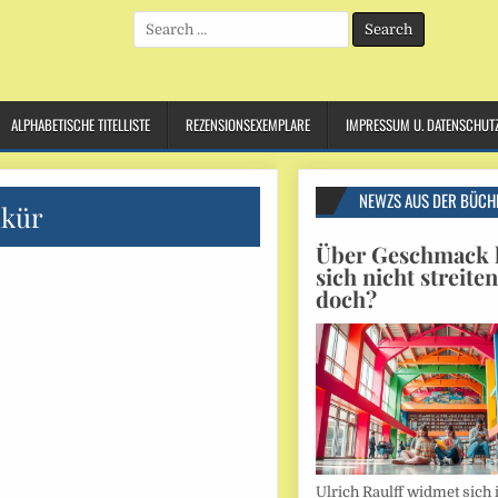
Search
for:
ALPHABETISCHE TITELLISTE
REZENSIONSEXEMPLARE
IMPRESSUM U. DATENSCHUT
NEWZS AUS DER BÜCH
lkür
Über Geschmack l
sich nicht streite
doch?
Ulrich Raulff widmet sich 