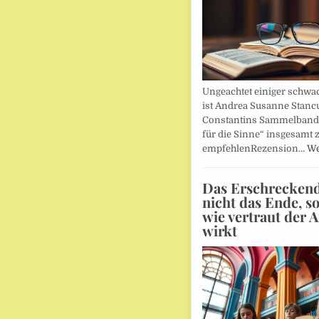
Ungeachtet einiger schwac
ist Andrea Susanne Stanc
Constantins Sammelband 
für die Sinne“ insgesamt 
empfehlenRezension…
We
Das Erschreckends
nicht das Ende, s
wie vertraut der 
wirkt