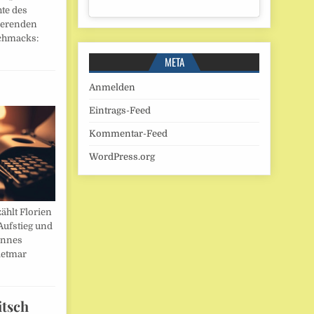
hte des
ierenden
chmacks:
META
Anmelden
Eintrags-Feed
Kommentar-Feed
WordPress.org
ählt Florien
Aufstieg und
annes
ietmar
itsch