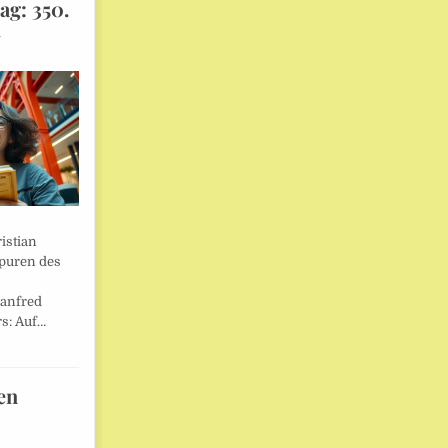
ag: 350.
l
istian
Spuren des
anfred
s: Auf…
en