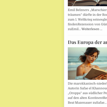
Emil Belzners „Marschier
träumen“ dürfte in der Ro
zum 1. Weltkrieg seinesgl
findenRezension von Gün
zuEmil…
Weiterlesen …
Das Europa der a
Die marokkanisch-nieder
Autorin Safae el Khannouss
„Oroppa“ aus südlicher Pe
auf den alten KontinentR
Beat Mazenauer zuSafae