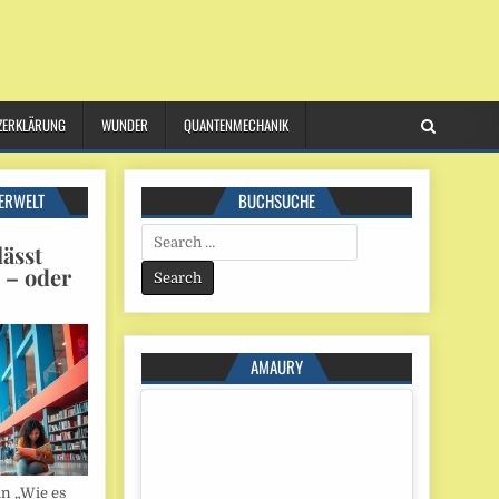
ZERKLÄRUNG
WUNDER
QUANTENMECHANIK
ERWELT
BUCHSUCHE
Search
ässt
for:
n – oder
AMAURY
in „Wie es