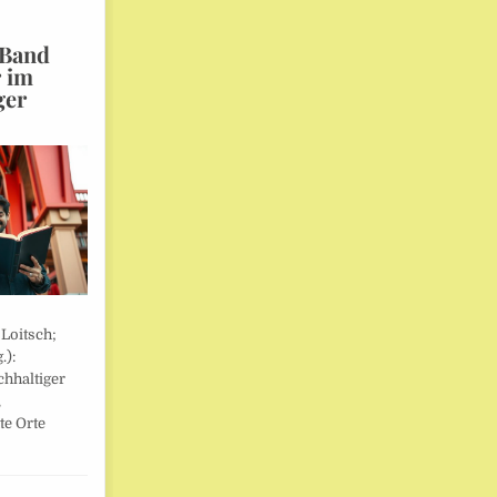
 Band
r im
ger
 Loitsch;
.):
hhaltiger
,
te Orte