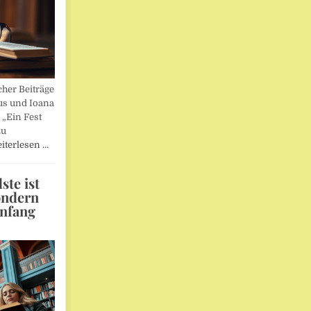
her Beiträge
us und Ioana
„Ein Fest
zu
iterlesen …
te ist
ondern
Anfang