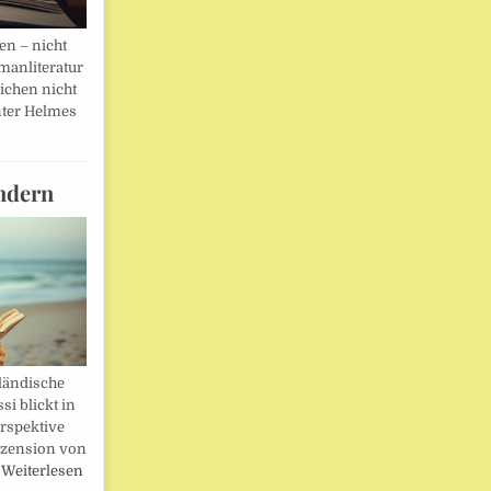
en – nicht
manliteratur
eichen nicht
ter Helmes
ndern
ländische
i blickt in
rspektive
ezension von
…
Weiterlesen