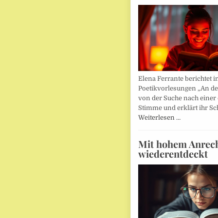
Elena Ferrante berichtet i
Poetikvorlesungen „An d
von der Suche nach einer
Stimme und erklärt ihr Sc
Weiterlesen …
Mit hohem Anrec
wiederentdeckt