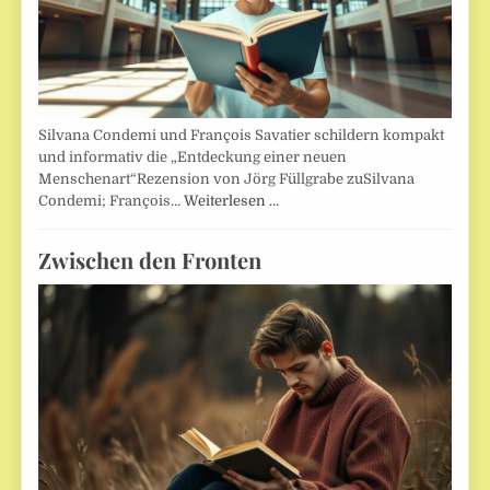
Silvana Condemi und François Savatier schildern kompakt
und informativ die „Entdeckung einer neuen
Menschenart“Rezension von Jörg Füllgrabe zuSilvana
Condemi; François…
Weiterlesen …
Zwischen den Fronten