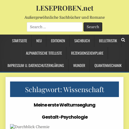
LESEPROBEN.net
Außergewöhnliche Sachbücher und Romane
Search
for:
STARTSEITE
NEU
EDITIONEN
SACHBUCH
BELLETRISTIK
ALPHABETISCHE TITELLISTE
REZENSIONSEXEMPLARE
IMPRESSUM U. DATENSCHUTZERKLÄRUNG
WUNDER
QUANTENMECHANIK
Schlagwort:
Wissenschaft
Meine erste Weltumseglung
Gestalt-Psychologie