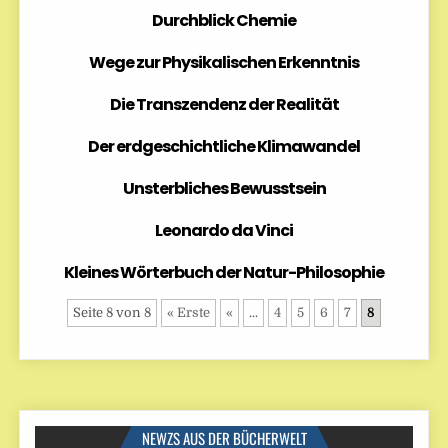
Durchblick Chemie
Wege zur Physikalischen Erkenntnis
Die Transzendenz der Realität
Der erdgeschichtliche Klimawandel
Unsterbliches Bewusstsein
Leonardo da Vinci
Kleines Wörterbuch der Natur-Philosophie
Seite 8 von 8
« Erste
«
...
4
5
6
7
8
NEWZS AUS DER BÜCHERWELT