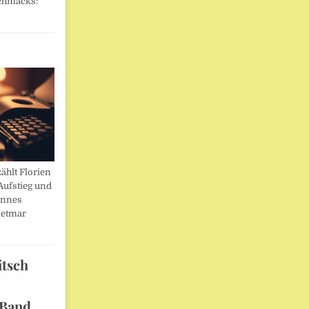
chmacks:
ählt Florien
Aufstieg und
annes
ietmar
itsch
 Band