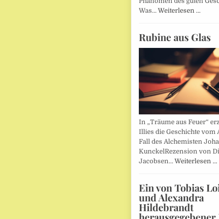
Phänomen des guten Ges
Was…
Weiterlesen …
Rubine aus Glas
In „Träume aus Feuer“ erz
Illies die Geschichte vom 
Fall des Alchemisten Joh
KunckelRezension von D
Jacobsen…
Weiterlesen …
Ein von Tobias Lo
und Alexandra
Hildebrandt
herausgegebener