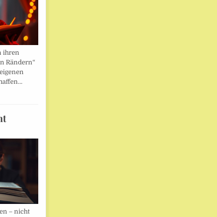
n ihren
en Rändern“
 eigenen
haffen…
ht
en – nicht