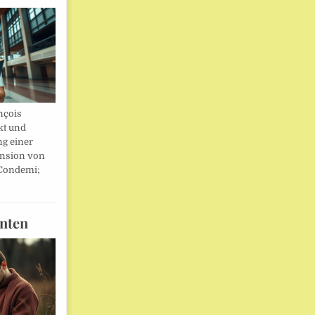
nçois
kt und
ng einer
nsion von
 Condemi;
nten