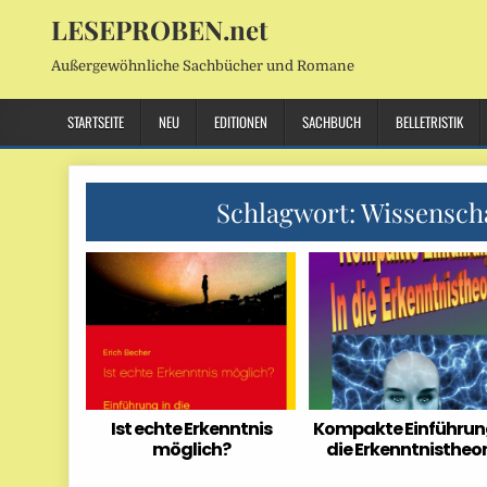
LESEPROBEN.net
Außergewöhnliche Sachbücher und Romane
STARTSEITE
NEU
EDITIONEN
SACHBUCH
BELLETRISTIK
Schlagwort:
Wissenscha
Ist echte Erkenntnis
Kompakte Einführung
möglich?
die Erkenntnistheor