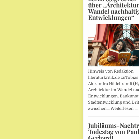
über „Architektu
Wandel nachhalti
Entwicklungen“
Hinweis von Redaktion
literaturkritik.de zuTobias
Alexandra Hildebrandt (Hg
Architektur im Wandel nac
Entwicklungen. Baukunst
Stadtentwicklung und Drit
zwischen…
Weiterlesen …
Jubiläums-Nachtr
Todestag von Pau
Gerhardt