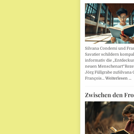
Silvana Condemi und Fra
Savatier schildern kompa
informativ die „Entdecku
neuen Menschenart“Reze
Jörg Füllgrabe zuSilvana
François…
Weiterlesen …
Zwischen den Fro