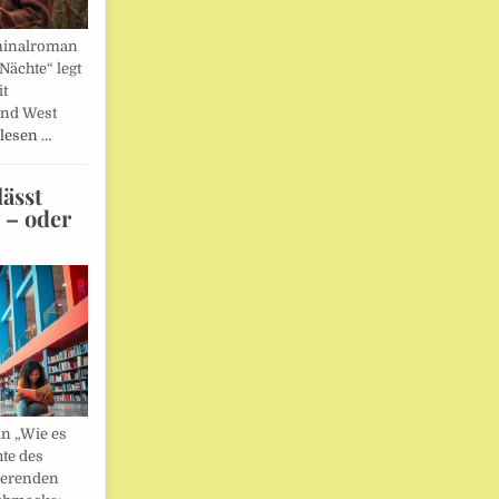
minalroman
Nächte“ legt
it
und West
lesen …
ässt
n – oder
in „Wie es
hte des
ierenden