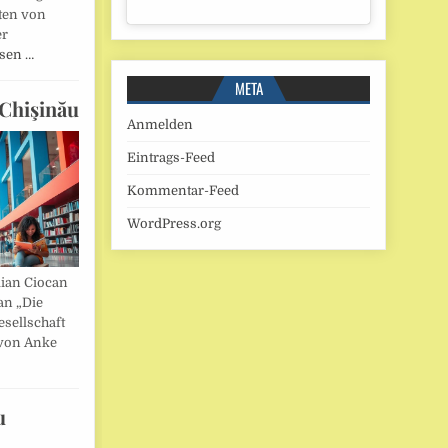
ten von
er
esen …
META
Chişinău
Anmelden
Eintrags-Feed
Kommentar-Feed
WordPress.org
lian Ciocan
an „Die
esellschaft
von Anke
u