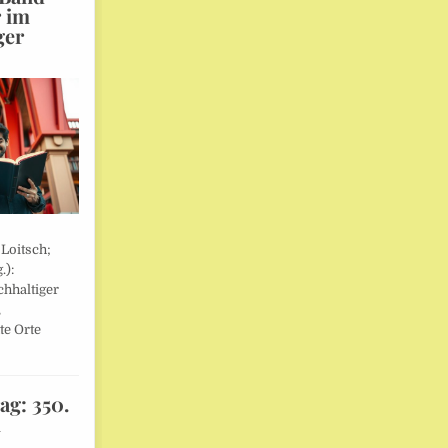
r im
ger
 Loitsch;
.):
hhaltiger
,
te Orte
ag: 350.
l