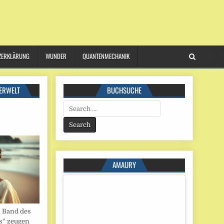
ZERKLÄRUNG
WUNDER
QUANTENMECHANIK
ERWELT
BUCHSUCHE
Search
for:
AMAURY
. Band des
s“ zeugen