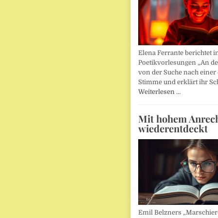
Elena Ferrante berichtet i
Poetikvorlesungen „An d
von der Suche nach einer
Stimme und erklärt ihr Sc
Weiterlesen …
Mit hohem Anrec
wiederentdeckt
Emil Belzners „Marschier