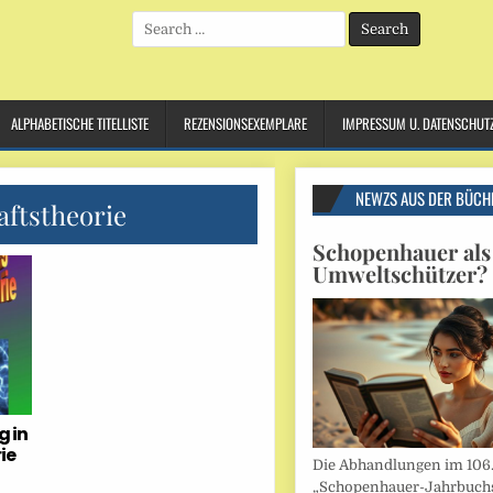
Search
for:
ALPHABETISCHE TITELLISTE
REZENSIONSEXEMPLARE
IMPRESSUM U. DATENSCHUT
NEWZS AUS DER BÜCH
ftstheorie
Schopenhauer als
Umweltschützer?
 in
ie
Die Abhandlungen im 106
„Schopenhauer-Jahrbuch