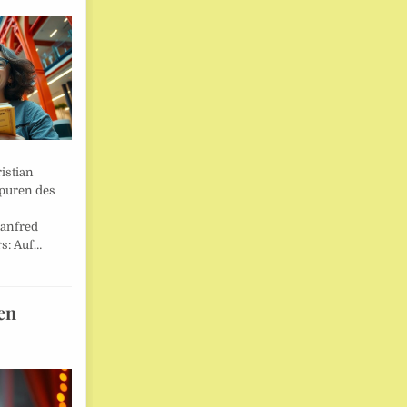
istian
Spuren des
anfred
s: Auf…
en