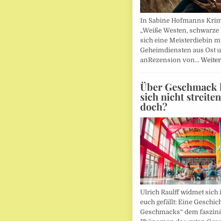
In Sabine Hofmanns Kri
„Weiße Westen, schwarze 
sich eine Meisterdiebin m
Geheimdiensten aus Ost 
anRezension von…
Weiter
Über Geschmack l
sich nicht streite
doch?
Ulrich Raulff widmet sich 
euch gefällt: Eine Geschic
Geschmacks“ dem faszin