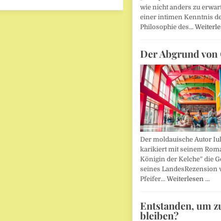
wie nicht anders zu erwar
einer intimen Kenntnis d
Philosophie des…
Weiterl
Der Abgrund von 
Der moldauische Autor Iu
karikiert mit seinem Rom
Königin der Kelche” die G
seines LandesRezension 
Pfeifer…
Weiterlesen …
Entstanden, um z
bleiben?