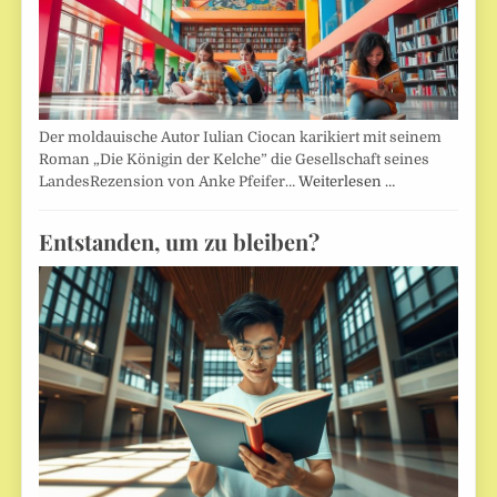
Der moldauische Autor Iulian Ciocan karikiert mit seinem
Roman „Die Königin der Kelche” die Gesellschaft seines
LandesRezension von Anke Pfeifer…
Weiterlesen …
Entstanden, um zu bleiben?