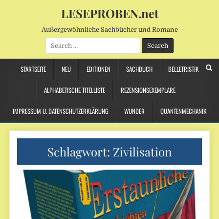
LESEPROBEN.net
Außergewöhnliche Sachbücher und Romane
Search
for:
STARTSEITE
NEU
EDITIONEN
SACHBUCH
BELLETRISTIK
ALPHABETISCHE TITELLISTE
REZENSIONSEXEMPLARE
IMPRESSUM U. DATENSCHUTZERKLÄRUNG
WUNDER
QUANTENMECHANIK
Schlagwort:
Zivilisation