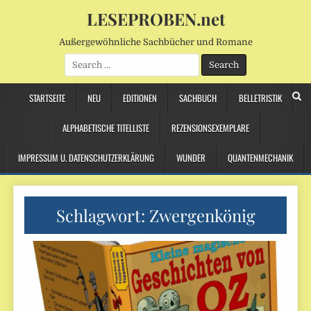
LESEPROBEN.net
Außergewöhnliche Sachbücher und Romane
Search
for:
STARTSEITE
NEU
EDITIONEN
SACHBUCH
BELLETRISTIK
ALPHABETISCHE TITELLISTE
REZENSIONSEXEMPLARE
IMPRESSUM U. DATENSCHUTZERKLÄRUNG
WUNDER
QUANTENMECHANIK
Schlagwort:
Zwergenkönig