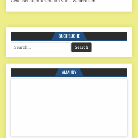
GesellschaftenRezension von…
Weiterlesen …
BUCHSUCHE
Search
for:
AMAURY