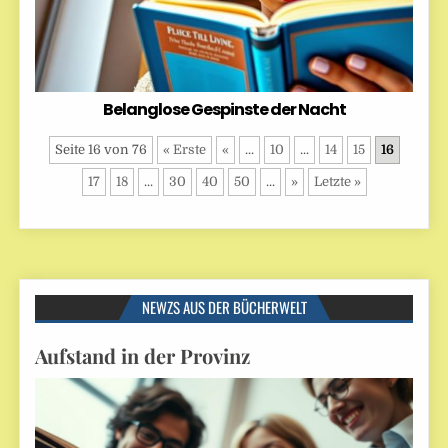
Belanglose Gespinste der Nacht
Seite 16 von 76
« Erste
«
...
10
...
14
15
16
17
18
...
30
40
50
...
»
Letzte »
NEWZS AUS DER BÜCHERWELT
Aufstand in der Provinz