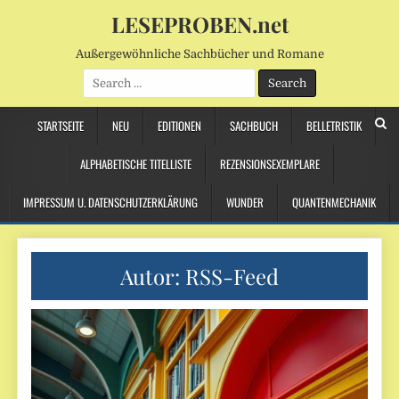
LESEPROBEN.net
Außergewöhnliche Sachbücher und Romane
Search
for:
STARTSEITE
NEU
EDITIONEN
SACHBUCH
BELLETRISTIK
ALPHABETISCHE TITELLISTE
REZENSIONSEXEMPLARE
IMPRESSUM U. DATENSCHUTZERKLÄRUNG
WUNDER
QUANTENMECHANIK
Autor:
RSS-Feed